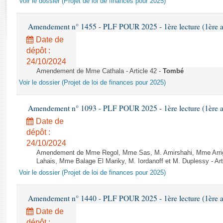
Voir le dossier (Projet de loi de finances pour 2025)
Rapports d'enquête
Rapports législatifs
Amendement n° 1455 - PLF POUR 2025 - 1ère lecture (1ère as
Rapports sur l'application des lois
Date de
Baromètre de l’application des lois
dépôt :
24/10/2024
Dossiers législatifs
Amendement de Mme Cathala - Article 42 -
Tombé
Budget et sécurité sociale
Voir le dossier (Projet de loi de finances pour 2025)
Questions écrites et orales
Comptes rendus des débats
Amendement n° 1093 - PLF POUR 2025 - 1ère lecture (1ère as
Date de
dépôt :
24/10/2024
Amendement de Mme Regol, Mme Sas, M. Amirshahi, Mme Arrig
Lahais, Mme Balage El Mariky, M. Iordanoff et M. Duplessy - Art
Voir le dossier (Projet de loi de finances pour 2025)
Amendement n° 1440 - PLF POUR 2025 - 1ère lecture (1ère as
Date de
dépôt :