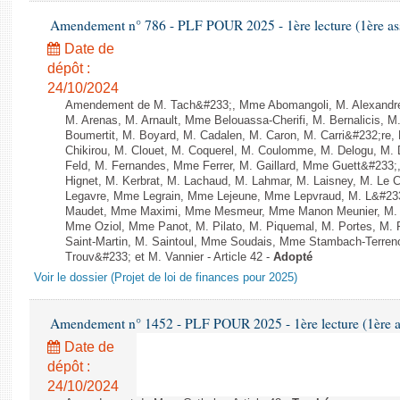
Amendement n° 786 - PLF POUR 2025 - 1ère lecture (1ère ass
Date de
dépôt :
24/10/2024
Amendement de M. Tach&#233;, Mme Abomangoli, M. Alexandr
M. Arenas, M. Arnault, Mme Belouassa-Cherifi, M. Bernalicis, 
Boumertit, M. Boyard, M. Cadalen, M. Caron, M. Carri&#232;re
Chikirou, M. Clouet, M. Coquerel, M. Coulomme, M. Delogu, M
Feld, M. Fernandes, Mme Ferrer, M. Gaillard, Mme Guett&#23
Hignet, M. Kerbrat, M. Lachaud, M. Lahmar, M. Laisney, M. Le 
Legavre, Mme Legrain, Mme Lejeune, Mme Lepvraud, M. L&#233
Maudet, Mme Maximi, Mme Mesmeur, Mme Manon Meunier, M. 
Mme Oziol, Mme Panot, M. Pilato, M. Piquemal, M. Portes, M
Saint-Martin, M. Saintoul, Mme Soudais, Mme Stambach-Terren
Trouv&#233; et M. Vannier - Article 42 -
Adopté
Voir le dossier (Projet de loi de finances pour 2025)
Amendement n° 1452 - PLF POUR 2025 - 1ère lecture (1ère as
Date de
dépôt :
24/10/2024