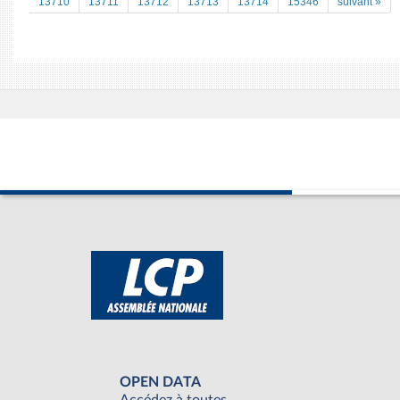
13710
13711
13712
13713
13714
15346
suivant »
OPEN DATA