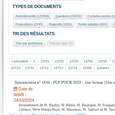
S'id
Présidence
Séance publique
Rôle et pouvoirs de l'Assemblée
Visiter l'Assemblée
TYPES DE DOCUMENTS
Fiches « Connaissance de l’Assemblée »
577 députés
Commissions et autres organes
Visite virtuelle du palais Bourbon
Amendements (122906)
Questions (20252)
Comptes-rendus (3
Organisation de l'Assemblée
Groupes politiques
Europe et International
Assister à une séance
Mot
Propositions (2245)
Rapports (1001)
Textes adoptés (693)
P
Présidence
Conférence des Présidents
Bureau
Collège des Ques
Élections législatives
Contrôle et évaluation
Accès des chercheurs à l’Assemblée
TRI DES RÉSULTATS
Congrès
Les évènements
S'inscrire
Trier par pertinence
Trier par date (X)
Pétitions
Statistiques et chiffres clés
Transparence et déontologie
Vous n'ave
Patrimoine
E
Documents de référence
« précedent
1
13701
13702
13703
13704
13705
1
La Bibliothèque
( Constitution | Règlement de l'Assemblée ... )
Documents parlementaires
13710
13711
13712
13713
13714
15346
suivant »
Les archives
Projets de loi
Contacts et plan d'accès
Amendement n° 1836 - PLF POUR 2025 - 1ère lecture (1ère as
Propositions de loi
Histoire
Photos libres de droit
Amendements
Date de
Juniors
dépôt :
Textes adoptés
Anciennes législatures
24/10/2024
Amendement de M. Baubry, M. Allisio, M. Boulogne, M. Fouquart
Liens vers les sites publics
Rapports d'information
Lottiaux, Mme Marais-Beuil, M. Mauvieux, M. Salmon et M. Taver