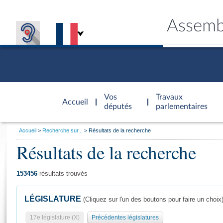
Assemb
Accèder à
la page
Vos
Travaux
Accueil
d'accueil
députés
parlementaires
Vous
Accueil
Recherche sur...
Résultats de la recherche
êtes
Résultats de la recherche
Général
ici
CONNEX
TRAVA
CONNA
DÉC
:
153456
résultats trouvés
LÉGISLATURE
(Cliquez sur l'un des boutons pour faire un choix
17e législature (X)
Précédentes législatures