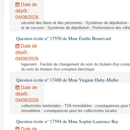
Rapports d'enquête
Date de
Rapports législatifs
dépôt :
Rapports sur l'application des lois
04/08/2026
Baromètre de l’application des lois
sécurité des biens et des personnes - Systèmes de dépollution 
et de secours - Systèmes de dépollution - Performance des véhi
Question écrite n° 17550 de Mme Émilie Bonnivard
Dossiers législatifs
Date de
Budget et sécurité sociale
dépôt :
Questions écrites et orales
04/08/2026
Comptes rendus des débats
logement - Facilité de changement du nom du titulaire d'un compt
du nom du titulaire d'un compteur électrique
Question écrite n° 17488 de Mme Virginie Duby-Muller
Date de
dépôt :
04/08/2026
collectivités territoriales - TVA immobilière : conséquences pour 
immobilière : conséquences pour les collectivités locales
Question écrite n° 17594 de Mme Sophie-Laurence Roy
Date de