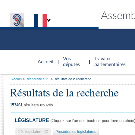
Assemb
Accèder à
la page
Vos
Travaux
Accueil
d'accueil
députés
parlementaires
Vous
Accueil
Recherche sur...
Résultats de la recherche
êtes
Résultats de la recherche
Général
ici
CONNEX
TRAVA
CONNA
DÉC
:
153461
résultats trouvés
LÉGISLATURE
(Cliquez sur l'un des boutons pour faire un choix
17e législature (X)
Précédentes législatures