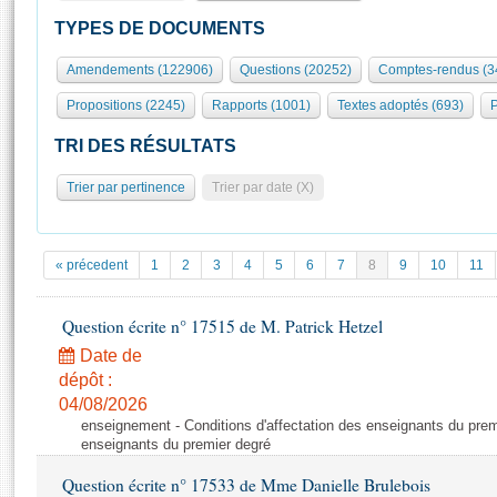
S'id
Présidence
Séance publique
Rôle et pouvoirs de l'Assemblée
Visiter l'Assemblée
TYPES DE DOCUMENTS
Fiches « Connaissance de l’Assemblée »
577 députés
Commissions et autres organes
Visite virtuelle du palais Bourbon
Amendements (122906)
Questions (20252)
Comptes-rendus (3
Organisation de l'Assemblée
Groupes politiques
Europe et International
Assister à une séance
Mot
Propositions (2245)
Rapports (1001)
Textes adoptés (693)
P
Présidence
Conférence des Présidents
Bureau
Collège des Ques
Élections législatives
Contrôle et évaluation
Accès des chercheurs à l’Assemblée
TRI DES RÉSULTATS
Congrès
Les évènements
S'inscrire
Trier par pertinence
Trier par date (X)
Pétitions
Statistiques et chiffres clés
Transparence et déontologie
Vous n'ave
Patrimoine
E
Documents de référence
« précedent
1
2
3
4
5
6
7
8
9
10
11
La Bibliothèque
( Constitution | Règlement de l'Assemblée ... )
Documents parlementaires
Les archives
Question écrite n° 17515 de M. Patrick Hetzel
Projets de loi
Contacts et plan d'accès
Date de
Propositions de loi
Histoire
Photos libres de droit
dépôt :
Amendements
Juniors
04/08/2026
Textes adoptés
enseignement - Conditions d'affectation des enseignants du premi
Anciennes législatures
enseignants du premier degré
Liens vers les sites publics
Rapports d'information
Question écrite n° 17533 de Mme Danielle Brulebois