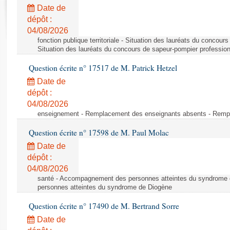
Rapports d'enquête
Date de
Rapports législatifs
dépôt :
Rapports sur l'application des lois
04/08/2026
Baromètre de l’application des lois
fonction publique territoriale - Situation des lauréats du concour
Situation des lauréats du concours de sapeur-pompier professio
Question écrite n° 17517 de M. Patrick Hetzel
Dossiers législatifs
Date de
Budget et sécurité sociale
dépôt :
Questions écrites et orales
04/08/2026
Comptes rendus des débats
enseignement - Remplacement des enseignants absents - Remp
Question écrite n° 17598 de M. Paul Molac
Date de
dépôt :
04/08/2026
santé - Accompagnement des personnes atteintes du syndrome
personnes atteintes du syndrome de Diogène
Question écrite n° 17490 de M. Bertrand Sorre
Date de