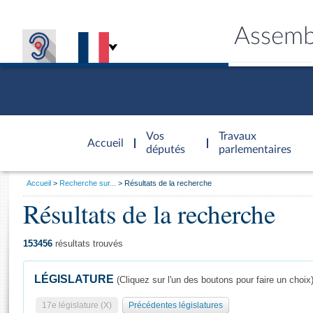
Assemb
Accèder à
la page
Vos
Travaux
Accueil
d'accueil
députés
parlementaires
Vous
Accueil
Recherche sur...
Résultats de la recherche
êtes
Résultats de la recherche
Général
ici
CONNEX
TRAVA
CONNA
DÉC
:
153456
résultats trouvés
LÉGISLATURE
(Cliquez sur l'un des boutons pour faire un choix
17e législature (X)
Précédentes législatures