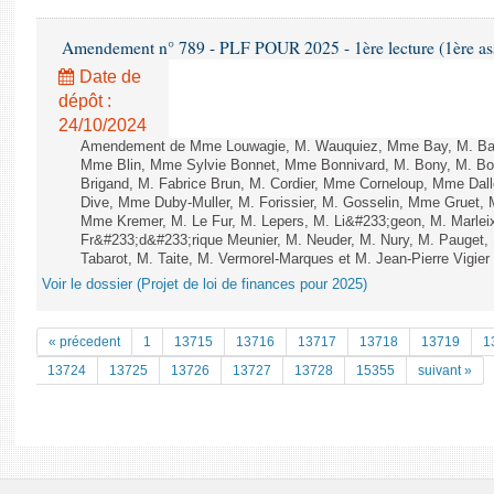
Amendement n° 789 - PLF POUR 2025 - 1ère lecture (1ère ass
Date de
dépôt :
24/10/2024
Amendement de Mme Louwagie, M. Wauquiez, Mme Bay, M. Bazi
Mme Blin, Mme Sylvie Bonnet, Mme Bonnivard, M. Bony, M. Bou
Brigand, M. Fabrice Brun, M. Cordier, Mme Corneloup, Mme Dallo
Dive, Mme Duby-Muller, M. Forissier, M. Gosselin, Mme Gruet, M
Mme Kremer, M. Le Fur, M. Lepers, M. Li&#233;geon, M. Marle
Fr&#233;d&#233;rique Meunier, M. Neuder, M. Nury, M. Pauget
Tabarot, M. Taite, M. Vermorel-Marques et M. Jean-Pierre Vigier -
Voir le dossier (Projet de loi de finances pour 2025)
« précedent
1
13715
13716
13717
13718
13719
1
13724
13725
13726
13727
13728
15355
suivant »