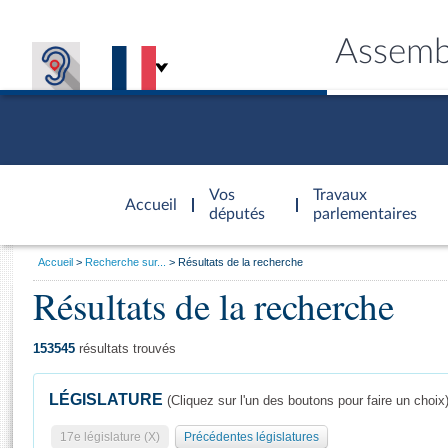
Assemb
Accèder à
la page
Vos
Travaux
Accueil
d'accueil
députés
parlementaires
Vous
Accueil
Recherche sur...
Résultats de la recherche
êtes
Résultats de la recherche
Général
ici
CONNEX
TRAVA
CONNA
DÉC
:
153545
résultats trouvés
LÉGISLATURE
(Cliquez sur l'un des boutons pour faire un choix
17e législature (X)
Précédentes législatures