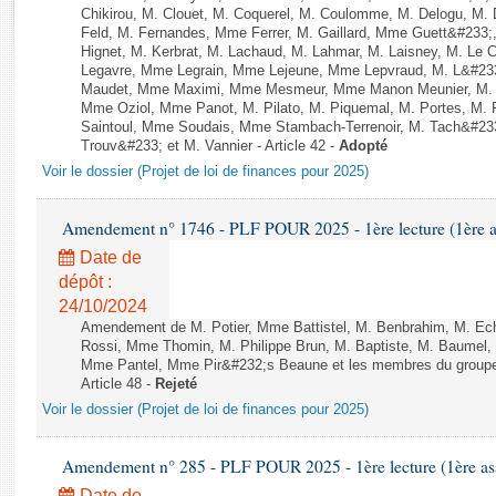
Rapports d'enquête
Chikirou, M. Clouet, M. Coquerel, M. Coulomme, M. Delogu, M
Rapports législatifs
Feld, M. Fernandes, Mme Ferrer, M. Gaillard, Mme Guett&#23
Hignet, M. Kerbrat, M. Lachaud, M. Lahmar, M. Laisney, M. Le 
Rapports sur l'application des lois
Legavre, Mme Legrain, Mme Lejeune, Mme Lepvraud, M. L&#233
Baromètre de l’application des lois
Maudet, Mme Maximi, Mme Mesmeur, Mme Manon Meunier, M. 
Mme Oziol, Mme Panot, M. Pilato, M. Piquemal, M. Portes, M.
Saintoul, Mme Soudais, Mme Stambach-Terrenoir, M. Tach&#23
Trouv&#233; et M. Vannier - Article 42 -
Adopté
Dossiers législatifs
Voir le dossier (Projet de loi de finances pour 2025)
Budget et sécurité sociale
Questions écrites et orales
Amendement n° 1746 - PLF POUR 2025 - 1ère lecture (1ère as
Comptes rendus des débats
Date de
dépôt :
24/10/2024
Amendement de M. Potier, Mme Battistel, M. Benbrahim, M. Echa
Rossi, Mme Thomin, M. Philippe Brun, M. Baptiste, M. Baumel, 
Mme Pantel, Mme Pir&#232;s Beaune et les membres du groupe 
Article 48 -
Rejeté
Voir le dossier (Projet de loi de finances pour 2025)
Amendement n° 285 - PLF POUR 2025 - 1ère lecture (1ère ass
Date de