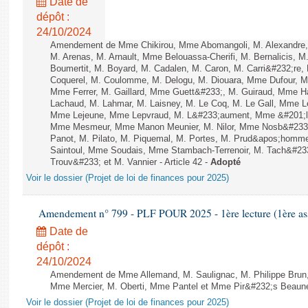
Date de
dépôt :
24/10/2024
Amendement de Mme Chikirou, Mme Abomangoli, M. Alexandre
M. Arenas, M. Arnault, Mme Belouassa-Cherifi, M. Bernalicis, 
Boumertit, M. Boyard, M. Cadalen, M. Caron, M. Carri&#232;re,
Coquerel, M. Coulomme, M. Delogu, M. Diouara, Mme Dufour, 
Mme Ferrer, M. Gaillard, Mme Guett&#233;, M. Guiraud, Mme H
Lachaud, M. Lahmar, M. Laisney, M. Le Coq, M. Le Gall, Mme L
Mme Lejeune, Mme Lepvraud, M. L&#233;aument, Mme &#201;li
Mme Mesmeur, Mme Manon Meunier, M. Nilor, Mme Nosb&#23
Panot, M. Pilato, M. Piquemal, M. Portes, M. Prud&apos;homme
Saintoul, Mme Soudais, Mme Stambach-Terrenoir, M. Tach&#23
Trouv&#233; et M. Vannier - Article 42 -
Adopté
Voir le dossier (Projet de loi de finances pour 2025)
Amendement n° 799 - PLF POUR 2025 - 1ère lecture (1ère ass
Date de
dépôt :
24/10/2024
Amendement de Mme Allemand, M. Saulignac, M. Philippe Brun,
Mme Mercier, M. Oberti, Mme Pantel et Mme Pir&#232;s Beaune 
Voir le dossier (Projet de loi de finances pour 2025)