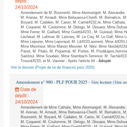
dépôt :
24/10/2024
Amendement de M. Boumertit, Mme Abomangoli, M. Alexandre,
M. Arenas, M. Arnault, Mme Belouassa-Cherifi, M. Bernalicis, 
Boyard, M. Cadalen, M. Caron, M. Carri&#232;re, Mme Cathala,
M. Coquerel, M. Coulomme, M. Delogu, M. Diouara, Mme Dufou
Mme Ferrer, M. Gaillard, Mme Guett&#233;, M. Guiraud, Mme H
Lachaud, M. Lahmar, M. Laisney, M. Le Coq, M. Le Gall, Mme L
Mme Lejeune, Mme Lepvraud, M. L&#233;aument, Mme &#201;li
Mme Mesmeur, Mme Manon Meunier, M. Nilor, Mme Nosb&#23
Panot, M. Pilato, M. Piquemal, M. Portes, M. Prud&apos;homme
Saintoul, Mme Soudais, Mme Stambach-Terrenoir, M. Tach&#23
Trouv&#233; et M. Vannier - Après l'article 64 -
Adopté
Voir le dossier (Projet de loi de finances pour 2025)
Amendement n° 980 - PLF POUR 2025 - 1ère lecture (1ère ass
Date de
dépôt :
24/10/2024
Amendement de Mme Cathala, Mme Abomangoli, M. Alexandre,
M. Arenas, M. Arnault, Mme Belouassa-Cherifi, M. Bernalicis, 
Boumertit, M. Boyard, M. Cadalen, M. Caron, M. Carri&#232;re,
M. Coquerel, M. Coulomme, M. Delogu, M. Diouara, Mme Dufou
Mme Ferrer, M. Gaillard, Mme Guett&#233;, M. Guiraud, Mme H