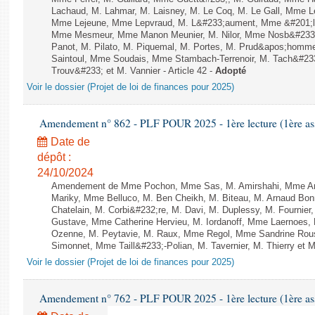
Lachaud, M. Lahmar, M. Laisney, M. Le Coq, M. Le Gall, Mme L
Mme Lejeune, Mme Lepvraud, M. L&#233;aument, Mme &#201;li
Mme Mesmeur, Mme Manon Meunier, M. Nilor, Mme Nosb&#23
Panot, M. Pilato, M. Piquemal, M. Portes, M. Prud&apos;homme
Saintoul, Mme Soudais, Mme Stambach-Terrenoir, M. Tach&#23
Trouv&#233; et M. Vannier - Article 42 -
Adopté
Voir le dossier (Projet de loi de finances pour 2025)
Amendement n° 862 - PLF POUR 2025 - 1ère lecture (1ère ass
Date de
dépôt :
24/10/2024
Amendement de Mme Pochon, Mme Sas, M. Amirshahi, Mme Arr
Mariky, Mme Belluco, M. Ben Cheikh, M. Biteau, M. Arnaud Bo
Chatelain, M. Corbi&#232;re, M. Davi, M. Duplessy, M. Fournier
Gustave, Mme Catherine Hervieu, M. Iordanoff, Mme Laernoes,
Ozenne, M. Peytavie, M. Raux, Mme Regol, Mme Sandrine Rou
Simonnet, Mme Taill&#233;-Polian, M. Tavernier, M. Thierry et M
Voir le dossier (Projet de loi de finances pour 2025)
Amendement n° 762 - PLF POUR 2025 - 1ère lecture (1ère ass