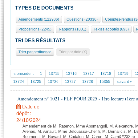
S'id
Présidence
Séance publique
Rôle et pouvoirs de l'Assemblée
Visiter l'Assemblée
TYPES DE DOCUMENTS
Fiches « Connaissance de l’Assemblée »
577 députés
Commissions et autres organes
Visite virtuelle du palais Bourbon
Amendements (122906)
Questions (20336)
Comptes-rendus (3
Organisation de l'Assemblée
Groupes politiques
Europe et International
Assister à une séance
Mot
Propositions (2245)
Rapports (1001)
Textes adoptés (693)
P
Présidence
Conférence des Présidents
Bureau
Collège des Ques
Élections législatives
Contrôle et évaluation
Accès des chercheurs à l’Assemblée
TRI DES RÉSULTATS
Congrès
Les évènements
S'inscrire
Trier par pertinence
Trier par date (X)
Pétitions
Statistiques et chiffres clés
Transparence et déontologie
Vous n'ave
Patrimoine
E
Documents de référence
« précedent
1
13715
13716
13717
13718
13719
1
La Bibliothèque
( Constitution | Règlement de l'Assemblée ... )
Documents parlementaires
13724
13725
13726
13727
13728
15355
suivant »
Les archives
Projets de loi
Contacts et plan d'accès
Amendement n° 1021 - PLF POUR 2025 - 1ère lecture (1ère as
Propositions de loi
Histoire
Photos libres de droit
Amendements
Date de
Juniors
dépôt :
Textes adoptés
Anciennes législatures
24/10/2024
Amendement de M. Ratenon, Mme Abomangoli, M. Alexandre, 
Liens vers les sites publics
Rapports d'information
Arenas, M. Arnault, Mme Belouassa-Cherifi, M. Bernalicis, M. 
Boumertit, M. Boyard, M. Cadalen, M. Caron, M. Carri&#232;re