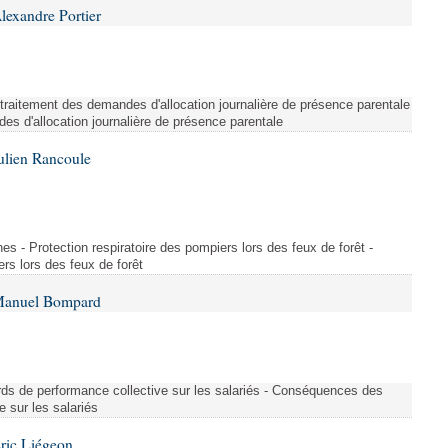
lexandre Portier
e traitement des demandes d'allocation journalière de présence parentale
es d'allocation journalière de présence parentale
ulien Rancoule
es - Protection respiratoire des pompiers lors des feux de forêt -
ers lors des feux de forêt
 Manuel Bompard
ds de performance collective sur les salariés - Conséquences des
 sur les salariés
ric Liégeon