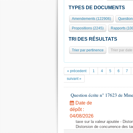
TYPES DE DOCUMENTS
Amendements (122906)
Question
Propositions (2245)
Rapports (10
TRI DES RÉSULTATS
Trier par pertinence
Trier par date
« précedent
1
4
5
6
7
suivant »
Question écrite n° 17623 de Mme
Date de
dépôt :
04/08/2026
taxe sur la valeur ajoutée - Dist
Distorsion de concurrence des tau