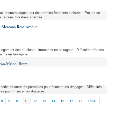
ux photovoltaïques sur des terrains forestiers sinistrés - Projets de
terrains forestiers sinistrés
e Mereana Reid Arbelot
u logement des étudiants ultramarins en hexagone - Difficultés d'accès
marins en hexagone
ean-Michel Brard
ollectivités autorités portuaires pour financer les dragages - Difficultés
ires pour financer les dragages
8
9
10
11
12
13
14
15
16
17
15347