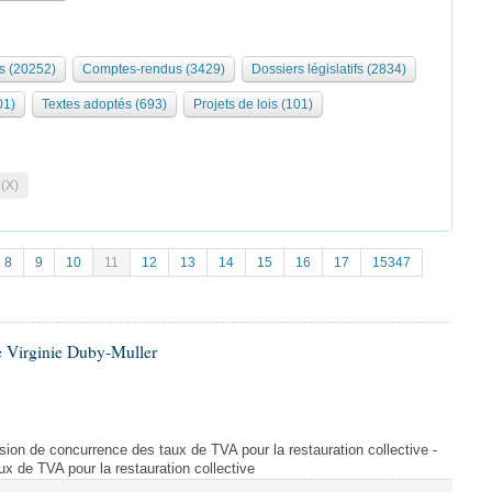
s (20252)
Comptes-rendus (3429)
Dossiers législatifs (2834)
01)
Textes adoptés (693)
Projets de lois (101)
 (X)
8
9
10
11
12
13
14
15
16
17
15347
 Virginie Duby-Muller
orsion de concurrence des taux de TVA pour la restauration collective -
x de TVA pour la restauration collective