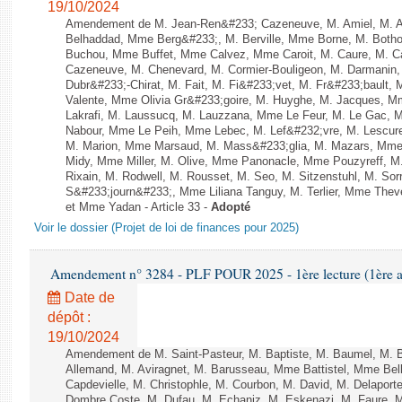
19/10/2024
Amendement de M. Jean-Ren&#233; Cazeneuve, M. Amiel, M. Att
Belhaddad, Mme Berg&#233;, M. Berville, Mme Borne, M. Botho
Buchou, Mme Buffet, Mme Calvez, Mme Caroit, M. Caure, M. C
Cazeneuve, M. Chenevard, M. Cormier-Bouligeon, M. Darmanin
Dubr&#233;-Chirat, M. Fait, M. Fi&#233;vet, M. Fr&#233;bault, M
Valente, Mme Olivia Gr&#233;goire, M. Huyghe, M. Jacques, M
Lakrafi, M. Laussucq, M. Lauzzana, Mme Le Feur, M. Le Gac,
Nabour, Mme Le Peih, Mme Lebec, M. Lef&#232;vre, M. Lescure,
M. Marion, Mme Marsaud, M. Mass&#233;glia, M. Mazars, Mme 
Midy, Mme Miller, M. Olive, Mme Panonacle, Mme Pouzyreff, M
Rixain, M. Rodwell, M. Rousset, M. Seo, M. Sitzenstuhl, M. Sor
S&#233;journ&#233;, Mme Liliana Tanguy, M. Terlier, Mme Thev
et Mme Yadan - Article 33 -
Adopté
Voir le dossier (Projet de loi de finances pour 2025)
Amendement n° 3284 - PLF POUR 2025 - 1ère lecture (1ère as
Date de
dépôt :
19/10/2024
Amendement de M. Saint-Pasteur, M. Baptiste, M. Baumel, M. 
Allemand, M. Aviragnet, M. Barusseau, Mme Battistel, Mme Bel
Capdevielle, M. Christophle, M. Courbon, M. David, M. Delapor
Dombre Coste, M. Dufau, M. Echaniz, M. Eskenazi, M. Faure,