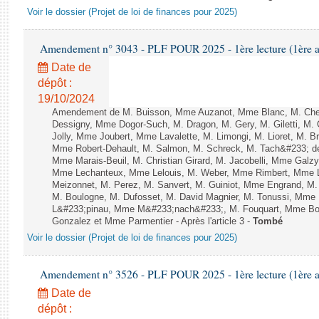
Voir le dossier (Projet de loi de finances pour 2025)
Amendement n° 3043 - PLF POUR 2025 - 1ère lecture (1ère as
Date de
dépôt :
19/10/2024
Amendement de M. Buisson, Mme Auzanot, Mme Blanc, M. Che
Dessigny, Mme Dogor-Such, M. Dragon, M. Gery, M. Giletti, M.
Jolly, Mme Joubert, Mme Lavalette, M. Limongi, M. Lioret, M. 
Mme Robert-Dehault, M. Salmon, M. Schreck, M. Tach&#233; de l
Mme Marais-Beuil, M. Christian Girard, M. Jacobelli, Mme Galzy
Mme Lechanteux, Mme Lelouis, M. Weber, Mme Rimbert, Mme Lor
Meizonnet, M. Perez, M. Sanvert, M. Guiniot, Mme Engrand, M. 
M. Boulogne, M. Dufosset, M. David Magnier, M. Tonussi, Mme
L&#233;pinau, Mme M&#233;nach&#233;, M. Fouquart, Mme Bo
Gonzalez et Mme Parmentier - Après l'article 3 -
Tombé
Voir le dossier (Projet de loi de finances pour 2025)
Amendement n° 3526 - PLF POUR 2025 - 1ère lecture (1ère as
Date de
dépôt :