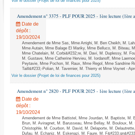
Voir le dossier (Projet de loi de finances pour 2025)
Rapports d'enquête
Rapports législatifs
Amendement n° 3375 - PLF POUR 2025 - 1ère lecture (1ère as
Rapports sur l'application des lois
Date de
Baromètre de l’application des lois
dépôt :
19/10/2024
Dossiers législatifs
Amendement de Mme Sas, Mme Arrighi, M. Ben Cheikh, M. Laha
Mme Autain, Mme Balage El Mariky, Mme Belluco, M. Biteau, M.
Budget et sécurité sociale
Mme Chatelain, M. Corbi&#232;re, M. Davi, M. Duplessy, M. Fou
Questions écrites et orales
M. Gustave, Mme Catherine Hervieu, M. Iordanoff, Mme Laern
Comptes rendus des débats
Peytavie, Mme Pochon, M. Raux, Mme Regol, Mme Sandrine Ro
Taill&#233;-Polian, M. Tavernier, M. Thierry et Mme Voynet - Aprè
Voir le dossier (Projet de loi de finances pour 2025)
Amendement n° 2820 - PLF POUR 2025 - 1ère lecture (1ère as
Date de
dépôt :
19/10/2024
Amendement de Mme Battistel, Mme Jourdan, M. Baptiste, M. B
Brun, M. Aviragnet, M. Barusseau, Mme Bellay, M. Bouloux, M. 
Christophle, M. Courbon, M. David, M. Delaporte, M. Delautre
Dufau, M. Echaniz, M. Eskenazi, M. Faure, M. F&#233;gn&#233