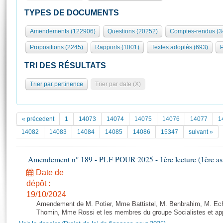
S'id
Présidence
Séance publique
Rôle et pouvoirs de l'Assemblée
Visiter l'Assemblée
TYPES DE DOCUMENTS
Fiches « Connaissance de l’Assemblée »
577 députés
Commissions et autres organes
Visite virtuelle du palais Bourbon
Amendements (122906)
Questions (20252)
Comptes-rendus (3
Organisation de l'Assemblée
Groupes politiques
Europe et International
Assister à une séance
Mot
Propositions (2245)
Rapports (1001)
Textes adoptés (693)
P
Présidence
Conférence des Présidents
Bureau
Collège des Ques
Élections législatives
Contrôle et évaluation
Accès des chercheurs à l’Assemblée
TRI DES RÉSULTATS
Congrès
Les évènements
S'inscrire
Trier par pertinence
Trier par date (X)
Pétitions
Statistiques et chiffres clés
Transparence et déontologie
Vous n'ave
Patrimoine
E
Documents de référence
« précedent
1
14073
14074
14075
14076
14077
1
La Bibliothèque
( Constitution | Règlement de l'Assemblée ... )
Documents parlementaires
14082
14083
14084
14085
14086
15347
suivant »
Les archives
Projets de loi
Contacts et plan d'accès
Amendement n° 189 - PLF POUR 2025 - 1ère lecture (1ère ass
Propositions de loi
Histoire
Photos libres de droit
Amendements
Date de
Juniors
dépôt :
Textes adoptés
Anciennes législatures
19/10/2024
Amendement de M. Potier, Mme Battistel, M. Benbrahim, M. Echa
Liens vers les sites publics
Rapports d'information
Thomin, Mme Rossi et les membres du groupe Socialistes et app