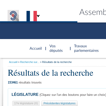
Assemb
Accèder à
la page
Vos
Travaux
Accueil
d'accueil
députés
parlementaires
Vous
Accueil
Recherche sur...
Résultats de la recherche
êtes
Résultats de la recherche
Général
ici
CONNEX
TRAVA
CONNA
DÉC
:
153461
résultats trouvés
LÉGISLATURE
(Cliquez sur l'un des boutons pour faire un choix
17e législature (X)
Précédentes législatures