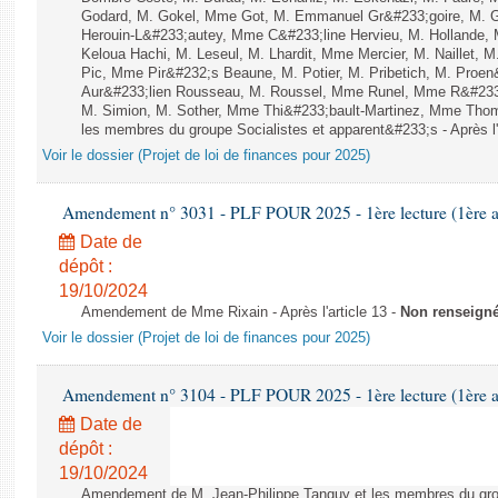
Godard, M. Gokel, Mme Got, M. Emmanuel Gr&#233;goire, M. 
Herouin-L&#233;autey, Mme C&#233;line Hervieu, M. Hollande
Keloua Hachi, M. Leseul, M. Lhardit, Mme Mercier, M. Naillet,
Pic, Mme Pir&#232;s Beaune, M. Potier, M. Pribetich, M. Pro
Aur&#233;lien Rousseau, M. Roussel, Mme Runel, Mme R&#233;
M. Simion, M. Sother, Mme Thi&#233;bault-Martinez, Mme Thomin
les membres du groupe Socialistes et apparent&#233;s - Après l'
Voir le dossier (Projet de loi de finances pour 2025)
Amendement n° 3031 - PLF POUR 2025 - 1ère lecture (1ère as
Date de
dépôt :
19/10/2024
Amendement de Mme Rixain - Après l'article 13 -
Non renseign
Voir le dossier (Projet de loi de finances pour 2025)
Amendement n° 3104 - PLF POUR 2025 - 1ère lecture (1ère as
Date de
dépôt :
19/10/2024
Amendement de M. Jean-Philippe Tanguy et les membres du gro