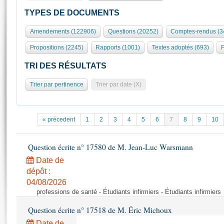
S'id
Présidence
Séance publique
Rôle et pouvoirs de l'Assemblée
Visiter l'Assemblée
TYPES DE DOCUMENTS
Fiches « Connaissance de l’Assemblée »
577 députés
Commissions et autres organes
Visite virtuelle du palais Bourbon
Amendements (122906)
Questions (20252)
Comptes-rendus (3
Organisation de l'Assemblée
Groupes politiques
Europe et International
Assister à une séance
Mot
Propositions (2245)
Rapports (1001)
Textes adoptés (693)
P
Présidence
Conférence des Présidents
Bureau
Collège des Ques
Élections législatives
Contrôle et évaluation
Accès des chercheurs à l’Assemblée
TRI DES RÉSULTATS
Congrès
Les évènements
S'inscrire
Trier par pertinence
Trier par date (X)
Pétitions
Statistiques et chiffres clés
Transparence et déontologie
Vous n'ave
Patrimoine
E
Documents de référence
« précedent
1
2
3
4
5
6
7
8
9
10
La Bibliothèque
( Constitution | Règlement de l'Assemblée ... )
Documents parlementaires
Les archives
Question écrite n° 17580 de M. Jean-Luc Warsmann
Projets de loi
Contacts et plan d'accès
Date de
Propositions de loi
Histoire
Photos libres de droit
dépôt :
Amendements
Juniors
04/08/2026
Textes adoptés
professions de santé - Étudiants infirmiers - Étudiants infirmiers
Anciennes législatures
Question écrite n° 17518 de M. Éric Michoux
Liens vers les sites publics
Rapports d'information
Date de