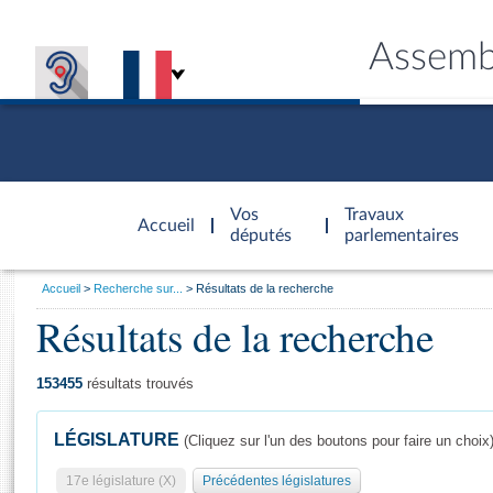
Assemb
Accèder à
la page
Vos
Travaux
Accueil
d'accueil
députés
parlementaires
Vous
Accueil
Recherche sur...
Résultats de la recherche
êtes
Résultats de la recherche
Général
ici
CONNEX
TRAVA
CONNA
DÉC
:
153455
résultats trouvés
LÉGISLATURE
(Cliquez sur l'un des boutons pour faire un choix
17e législature (X)
Précédentes législatures