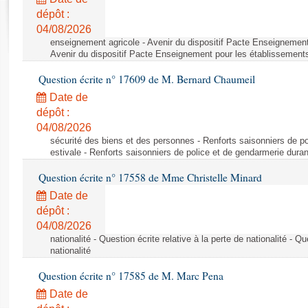
Rapports d'enquête
dépôt :
Rapports législatifs
04/08/2026
Rapports sur l'application des lois
enseignement agricole - Avenir du dispositif Pacte Enseignement
Baromètre de l’application des lois
Avenir du dispositif Pacte Enseignement pour les établissements
Question écrite n° 17609 de M. Bernard Chaumeil
Dossiers législatifs
Date de
Budget et sécurité sociale
dépôt :
04/08/2026
Questions écrites et orales
sécurité des biens et des personnes - Renforts saisonniers de po
Comptes rendus des débats
estivale - Renforts saisonniers de police et de gendarmerie duran
Question écrite n° 17558 de Mme Christelle Minard
Date de
dépôt :
04/08/2026
nationalité - Question écrite relative à la perte de nationalité - Qu
nationalité
Question écrite n° 17585 de M. Marc Pena
Date de