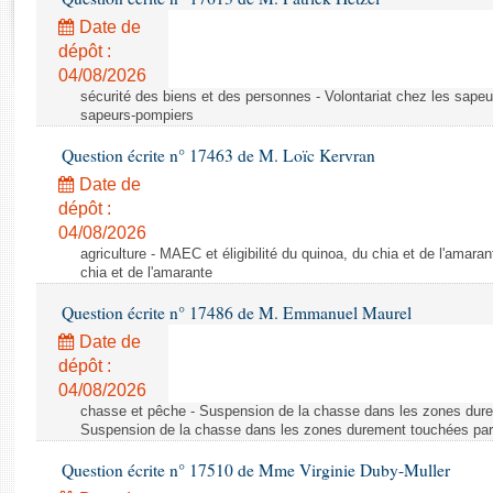
Rapports d'enquête
Date de
Rapports législatifs
dépôt :
Rapports sur l'application des lois
04/08/2026
Baromètre de l’application des lois
sécurité des biens et des personnes - Volontariat chez les sapeu
sapeurs-pompiers
Dossiers législatifs
Question écrite n° 17463 de M. Loïc Kervran
Budget et sécurité sociale
Date de
Questions écrites et orales
dépôt :
04/08/2026
Comptes rendus des débats
agriculture - MAEC et éligibilité du quinoa, du chia et de l'amaran
chia et de l'amarante
Question écrite n° 17486 de M. Emmanuel Maurel
Date de
dépôt :
04/08/2026
chasse et pêche - Suspension de la chasse dans les zones dure
Suspension de la chasse dans les zones durement touchées par
Question écrite n° 17510 de Mme Virginie Duby-Muller