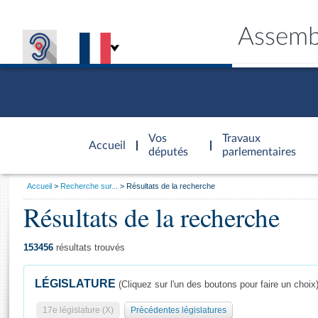
Assemb
Accèder à
la page
Vos
Travaux
Accueil
d'accueil
députés
parlementaires
Vous
Accueil
Recherche sur...
Résultats de la recherche
êtes
Résultats de la recherche
Général
ici
CONNEX
TRAVA
CONNA
DÉC
:
153456
résultats trouvés
LÉGISLATURE
(Cliquez sur l'un des boutons pour faire un choix
17e législature (X)
Précédentes législatures