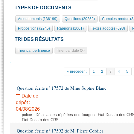
S'id
Présidence
Séance publique
Rôle et pouvoirs de l'Assemblée
Visiter l'Assemblée
TYPES DE DOCUMENTS
Fiches « Connaissance de l’Assemblée »
577 députés
Commissions et autres organes
Visite virtuelle du palais Bourbon
Amendements (136199)
Questions (20252)
Comptes-rendus (3
Organisation de l'Assemblée
Groupes politiques
Europe et International
Assister à une séance
Mot
Propositions (2245)
Rapports (1001)
Textes adoptés (693)
P
Présidence
Conférence des Présidents
Bureau
Collège des Ques
Élections législatives
Contrôle et évaluation
Accès des chercheurs à l’Assemblée
TRI DES RÉSULTATS
Congrès
Les évènements
S'inscrire
Trier par pertinence
Trier par date (X)
Pétitions
Statistiques et chiffres clés
Transparence et déontologie
Vous n'ave
Patrimoine
E
Documents de référence
« précedent
1
2
3
4
5
La Bibliothèque
( Constitution | Règlement de l'Assemblée ... )
Documents parlementaires
Les archives
Question écrite n° 17572 de Mme Sophie Blanc
Projets de loi
Contacts et plan d'accès
Date de
Propositions de loi
Histoire
Photos libres de droit
dépôt :
Amendements
Juniors
04/08/2026
Textes adoptés
police - Défaillances répétées des fourgons Fiat Ducato des CRS
Anciennes législatures
Fiat Ducato des CRS
Liens vers les sites publics
Rapports d'information
Question écrite n° 17592 de M. Pierre Cordier