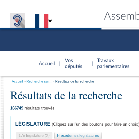
Assemb
Accèder à
la page
Vos
Travaux
Accueil
d'accueil
députés
parlementaires
Vous
Accueil
Recherche sur...
Résultats de la recherche
êtes
Résultats de la recherche
Général
ici
CONNEX
TRAVA
CONNA
DÉC
:
166749
résultats trouvés
LÉGISLATURE
(Cliquez sur l'un des boutons pour faire un choix
17e législature (X)
Précédentes législatures