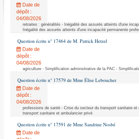
Rapports d'enquête
Date de
Rapports législatifs
dépôt :
Rapports sur l'application des lois
04/08/2026
Baromètre de l’application des lois
retraites : généralités - Inégalité des assurés atteints d'une inc
Inégalité des assurés atteints d'une incapacité permanente profe
Question écrite n° 17464 de M. Patrick Hetzel
Dossiers législatifs
Date de
Budget et sécurité sociale
dépôt :
Questions écrites et orales
04/08/2026
Comptes rendus des débats
agriculture - Simplification adminsitrative de la PAC - Simplifica
Question écrite n° 17579 de Mme Élise Leboucher
Date de
dépôt :
04/08/2026
professions de santé - Crise du secteur du transport sanitaire et
transport sanitaire et ambulancier privé
Question écrite n° 17591 de Mme Sandrine Nosbé
Date de