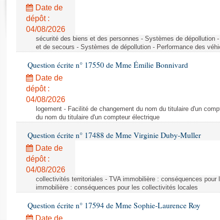
Rapports d'enquête
Date de
Rapports législatifs
dépôt :
Rapports sur l'application des lois
04/08/2026
Baromètre de l’application des lois
sécurité des biens et des personnes - Systèmes de dépollution 
et de secours - Systèmes de dépollution - Performance des véhi
Question écrite n° 17550 de Mme Émilie Bonnivard
Dossiers législatifs
Date de
Budget et sécurité sociale
dépôt :
Questions écrites et orales
04/08/2026
Comptes rendus des débats
logement - Facilité de changement du nom du titulaire d'un compt
du nom du titulaire d'un compteur électrique
Question écrite n° 17488 de Mme Virginie Duby-Muller
Date de
dépôt :
04/08/2026
collectivités territoriales - TVA immobilière : conséquences pour 
immobilière : conséquences pour les collectivités locales
Question écrite n° 17594 de Mme Sophie-Laurence Roy
Date de