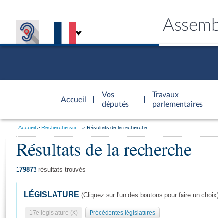
Assemb
Accèder à
la page
Vos
Travaux
Accueil
d'accueil
députés
parlementaires
Vous
Accueil
Recherche sur...
Résultats de la recherche
êtes
Résultats de la recherche
Général
ici
CONNEX
TRAVA
CONNA
DÉC
:
179873
résultats trouvés
LÉGISLATURE
(Cliquez sur l'un des boutons pour faire un choix
17e législature (X)
Précédentes législatures