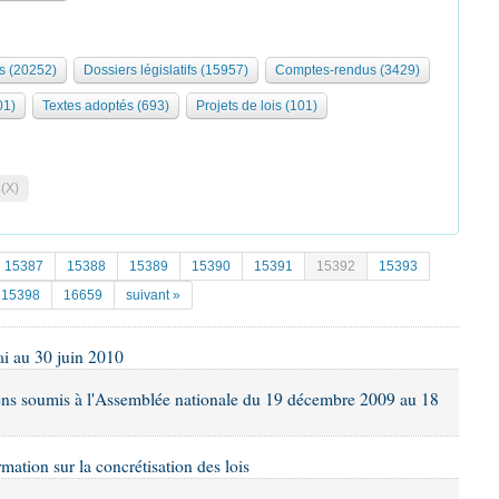
s (20252)
Dossiers législatifs (15957)
Comptes-rendus (3429)
01)
Textes adoptés (693)
Projets de lois (101)
 (X)
15387
15388
15389
15390
15391
15392
15393
15398
16659
suivant »
ai au 30 juin 2010
éens soumis à l'Assemblée nationale du 19 décembre 2009 au 18
rmation sur la concrétisation des lois