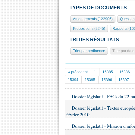
TYPES DE DOCUMENTS
Amendements (122906)
Question
Propositions (2245)
Rapports (10
TRI DES RÉSULTATS
Trier par pertinence
Trier par date
« précedent
1
15385
15386
15394
15395
15396
15397
Dossier législatif - PACs du 22 m
Dossier législatif - Textes europ
février 2010
Dossier législatif - Mission d'info