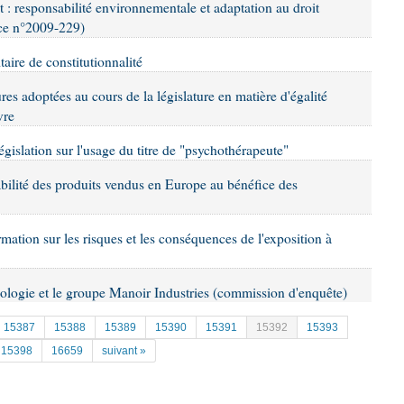
 : responsabilité environnementale et adaptation au droit
nce n°2009-229)
taire de constitutionnalité
res adoptées au cours de la législature en matière d'égalité
vre
législation sur l'usage du titre de "psychothérapeute"
çabilité des produits vendus en Europe au bénéfice des
rmation sur les risques et les conséquences de l'exposition à
nologie et le groupe Manoir Industries (commission d'enquête)
15387
15388
15389
15390
15391
15392
15393
15398
16659
suivant »