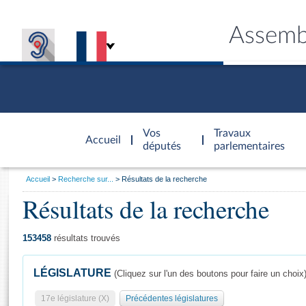
Assemb
Accèder à
la page
Vos
Travaux
Accueil
d'accueil
députés
parlementaires
Vous
Accueil
Recherche sur...
Résultats de la recherche
êtes
Résultats de la recherche
Général
ici
CONNEX
TRAVA
CONNA
DÉC
:
153458
résultats trouvés
LÉGISLATURE
(Cliquez sur l'un des boutons pour faire un choix
17e législature (X)
Précédentes législatures