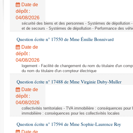
Rapports d'enquête
Date de
Rapports législatifs
dépôt :
Rapports sur l'application des lois
04/08/2026
Baromètre de l’application des lois
sécurité des biens et des personnes - Systèmes de dépollution 
et de secours - Systèmes de dépollution - Performance des véhi
Question écrite n° 17550 de Mme Émilie Bonnivard
Dossiers législatifs
Date de
Budget et sécurité sociale
dépôt :
Questions écrites et orales
04/08/2026
Comptes rendus des débats
logement - Facilité de changement du nom du titulaire d'un compt
du nom du titulaire d'un compteur électrique
Question écrite n° 17488 de Mme Virginie Duby-Muller
Date de
dépôt :
04/08/2026
collectivités territoriales - TVA immobilière : conséquences pour 
immobilière : conséquences pour les collectivités locales
Question écrite n° 17594 de Mme Sophie-Laurence Roy
Date de