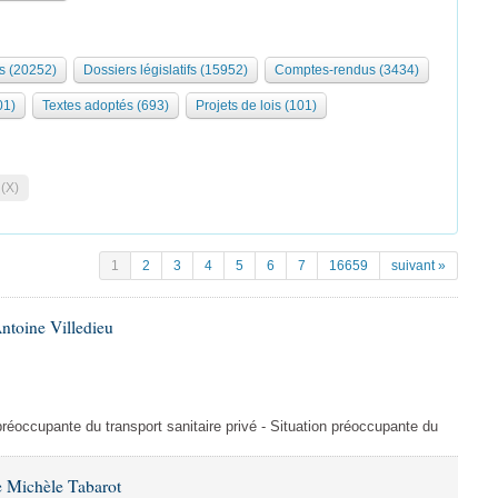
s (20252)
Dossiers législatifs (15952)
Comptes-rendus (3434)
01)
Textes adoptés (693)
Projets de lois (101)
 (X)
1
2
3
4
5
6
7
16659
suivant »
ntoine Villedieu
préoccupante du transport sanitaire privé - Situation préoccupante du
 Michèle Tabarot