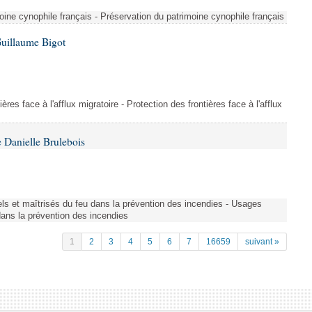
ine cynophile français - Préservation du patrimoine cynophile français
Guillaume Bigot
ères face à l'afflux migratoire - Protection des frontières face à l'afflux
 Danielle Brulebois
nels et maîtrisés du feu dans la prévention des incendies - Usages
 dans la prévention des incendies
1
2
3
4
5
6
7
16659
suivant »