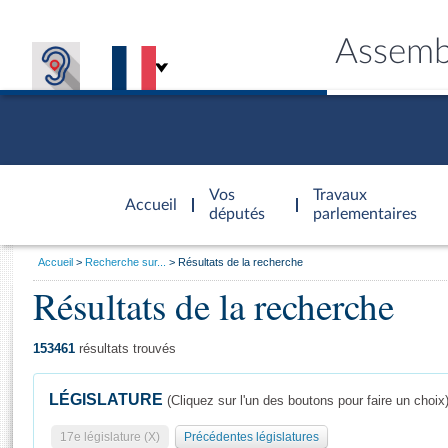
Assemb
Accèder à
la page
Vos
Travaux
Accueil
d'accueil
députés
parlementaires
Vous
Accueil
Recherche sur...
Résultats de la recherche
êtes
Résultats de la recherche
Général
ici
CONNEX
TRAVA
CONNA
DÉC
:
153461
résultats trouvés
LÉGISLATURE
(Cliquez sur l'un des boutons pour faire un choix
17e législature (X)
Précédentes législatures