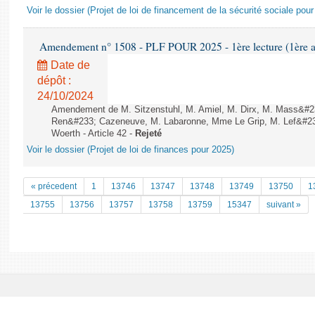
Voir le dossier (Projet de loi de financement de la sécurité sociale pou
Amendement n° 1508 - PLF POUR 2025 - 1ère lecture (1ère as
Date de
dépôt :
24/10/2024
Amendement de M. Sitzenstuhl, M. Amiel, M. Dirx, M. Mass&#23
Ren&#233; Cazeneuve, M. Labaronne, Mme Le Grip, M. Lef&#232
Woerth - Article 42 -
Rejeté
Voir le dossier (Projet de loi de finances pour 2025)
« précedent
1
13746
13747
13748
13749
13750
1
13755
13756
13757
13758
13759
15347
suivant »