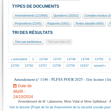
S'id
Présidence
Séance publique
Rôle et pouvoirs de l'Assemblée
Visiter l'Assemblée
TYPES DE DOCUMENTS
Fiches « Connaissance de l’Assemblée »
577 députés
Commissions et autres organes
Visite virtuelle du palais Bourbon
Amendements (122906)
Questions (20252)
Comptes-rendus (3
Organisation de l'Assemblée
Groupes politiques
Europe et International
Assister à une séance
Mot
Propositions (2245)
Rapports (1001)
Textes adoptés (693)
P
Présidence
Conférence des Présidents
Bureau
Collège des Ques
Élections législatives
Contrôle et évaluation
Accès des chercheurs à l’Assemblée
TRI DES RÉSULTATS
Congrès
Les évènements
S'inscrire
Trier par pertinence
Trier par date (X)
Pétitions
Statistiques et chiffres clés
Transparence et déontologie
Vous n'ave
Patrimoine
E
Documents de référence
« précedent
1
13746
13747
13748
13749
13750
1
La Bibliothèque
( Constitution | Règlement de l'Assemblée ... )
Documents parlementaires
13755
13756
13757
13758
13759
15347
suivant »
Les archives
Projets de loi
Contacts et plan d'accès
Amendement n° 1146 - PLFSS POUR 2025 - 1ère lecture (1ère 
Propositions de loi
Histoire
Photos libres de droit
Amendements
Date de
Juniors
dépôt :
Textes adoptés
Anciennes législatures
24/10/2024
Amendement de M. Labaronne, Mme Vidal et Mme Spillebout - Apr
Liens vers les sites publics
Rapports d'information
Voir le dossier (Projet de loi de financement de la sécurité sociale pou