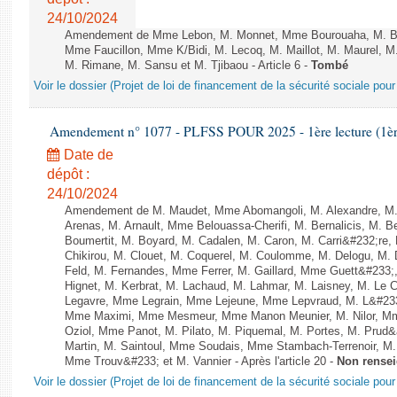
24/10/2024
Amendement de Mme Lebon, M. Monnet, Mme Bourouaha, M. B&#
Mme Faucillon, Mme K/Bidi, M. Lecoq, M. Maillot, M. Maurel, M
M. Rimane, M. Sansu et M. Tjibaou - Article 6 -
Tombé
Voir le dossier (Projet de loi de financement de la sécurité sociale pou
Amendement n° 1077 - PLFSS POUR 2025 - 1ère lecture (1ère 
Date de
dépôt :
24/10/2024
Amendement de M. Maudet, Mme Abomangoli, M. Alexandre, M
Arenas, M. Arnault, Mme Belouassa-Cherifi, M. Bernalicis, M. 
Boumertit, M. Boyard, M. Cadalen, M. Caron, M. Carri&#232;re
Chikirou, M. Clouet, M. Coquerel, M. Coulomme, M. Delogu, M
Feld, M. Fernandes, Mme Ferrer, M. Gaillard, Mme Guett&#23
Hignet, M. Kerbrat, M. Lachaud, M. Lahmar, M. Laisney, M. Le 
Legavre, Mme Legrain, Mme Lejeune, Mme Lepvraud, M. L&#233
Mme Maximi, Mme Mesmeur, Mme Manon Meunier, M. Nilor, 
Oziol, Mme Panot, M. Pilato, M. Piquemal, M. Portes, M. Prud
Martin, M. Saintoul, Mme Soudais, Mme Stambach-Terrenoir, M.
Mme Trouv&#233; et M. Vannier - Après l'article 20 -
Non rense
Voir le dossier (Projet de loi de financement de la sécurité sociale pou