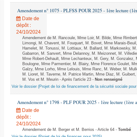
Amendement n° 1075 - PLFSS POUR 2025 - 1ère lecture (1ère 
Date de
dépôt :
24/10/2024
Amendement de M. Rancoule, Mme Loir, M. Bilde, Mme Rimber
Limongi, M. Chavent, M. Fouquart, M. Bovet, Mme Marais-Beuil
Hamelet, M. Tonussi, M. Lottiaux, M. Ballard, M. Markowsky, 
Gabarron, M. Sanvert, Mme Delannoy, M. Meizonnet, M. Villedi
Mme Robert-Dehault, Mme Lechanteux, M. Gery, M. Gonzalez,
Boulogne, Mme Parmentier, M. Blairy, Mme Florence Goulet, M
Galzy, Mme Lorho, Mme Lelouis, Mme Ranc, M. Weber, M. Mull
M. Lioret, M. Taverne, M. Patrice Martin, Mme Diaz, M. Guib
M. Vos et M. Meurin - Après l'article 23 -
Non renseigné
Voir le dossier (Projet de loi de financement de la sécurité sociale pou
Amendement n° 1798 - PLF POUR 2025 - 1ère lecture (1ère as
Date de
dépôt :
24/10/2024
Amendement de M. Berger et M. Berrios - Article 64 -
Tombé
Voir le dossier (Projet de loi de finances pour 2025)