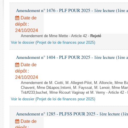
Rapports d'enquête
Rapports législatifs
Amendement n° 1476 - PLF POUR 2025 - 1ère lecture (1ère as
Rapports sur l'application des lois
Date de
Baromètre de l’application des lois
dépôt :
24/10/2024
Amendement de Mme Mette - Article 42 -
Rejeté
Dossiers législatifs
Voir le dossier (Projet de loi de finances pour 2025)
Budget et sécurité sociale
Questions écrites et orales
Amendement n° 1404 - PLF POUR 2025 - 1ère lecture (1ère as
Comptes rendus des débats
Date de
dépôt :
24/10/2024
Amendement de M. Ciotti, M. Allegret-Pilot, M. Alloncle, Mme B
Chavent, Mme D&apos;Intorni, M. Fayssat, M. Lenoir, Mme Mans
Tr&#233;buchet, Mme Ricourt Vaginay et M. Verny - Article 42 -
Voir le dossier (Projet de loi de finances pour 2025)
Amendement n° 1285 - PLFSS POUR 2025 - 1ère lecture (1ère 
Date de
dépôt :