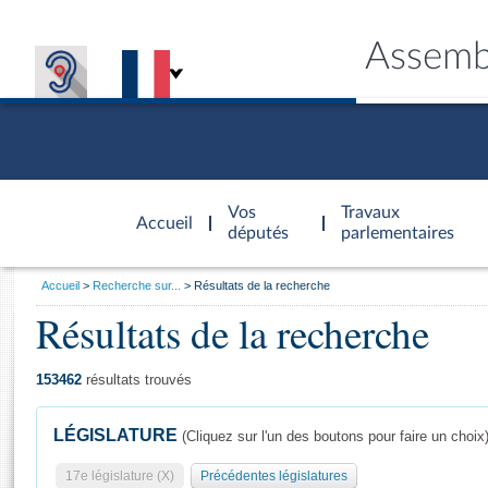
Assemb
Accèder à
la page
Vos
Travaux
Accueil
d'accueil
députés
parlementaires
Vous
Accueil
Recherche sur...
Résultats de la recherche
êtes
Résultats de la recherche
Général
ici
CONNEX
TRAVA
CONNA
DÉC
:
153462
résultats trouvés
LÉGISLATURE
(Cliquez sur l'un des boutons pour faire un choix
17e législature (X)
Précédentes législatures