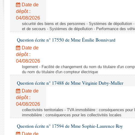
Rapports d'enquête
Date de
Rapports législatifs
dépôt :
Rapports sur l'application des lois
04/08/2026
Baromètre de l’application des lois
sécurité des biens et des personnes - Systèmes de dépollution 
et de secours - Systèmes de dépollution - Performance des véhi
Question écrite n° 17550 de Mme Émilie Bonnivard
Dossiers législatifs
Date de
Budget et sécurité sociale
dépôt :
Questions écrites et orales
04/08/2026
Comptes rendus des débats
logement - Facilité de changement du nom du titulaire d'un compt
du nom du titulaire d'un compteur électrique
Question écrite n° 17488 de Mme Virginie Duby-Muller
Date de
dépôt :
04/08/2026
collectivités territoriales - TVA immobilière : conséquences pour 
immobilière : conséquences pour les collectivités locales
Question écrite n° 17594 de Mme Sophie-Laurence Roy
Date de