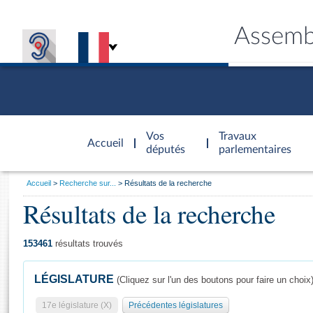
Assemb
Accèder à
la page
Vos
Travaux
Accueil
d'accueil
députés
parlementaires
Vous
Accueil
Recherche sur...
Résultats de la recherche
êtes
Résultats de la recherche
Général
ici
CONNEX
TRAVA
CONNA
DÉC
:
153461
résultats trouvés
LÉGISLATURE
(Cliquez sur l'un des boutons pour faire un choix
17e législature (X)
Précédentes législatures