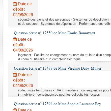
Rapports d'enquête
Date de
Rapports législatifs
dépôt :
Rapports sur l'application des lois
04/08/2026
Baromètre de l’application des lois
sécurité des biens et des personnes - Systèmes de dépollution 
et de secours - Systèmes de dépollution - Performance des véhi
Question écrite n° 17550 de Mme Émilie Bonnivard
Dossiers législatifs
Date de
Budget et sécurité sociale
dépôt :
Questions écrites et orales
04/08/2026
Comptes rendus des débats
logement - Facilité de changement du nom du titulaire d'un compt
du nom du titulaire d'un compteur électrique
Question écrite n° 17488 de Mme Virginie Duby-Muller
Date de
dépôt :
04/08/2026
collectivités territoriales - TVA immobilière : conséquences pour 
immobilière : conséquences pour les collectivités locales
Question écrite n° 17594 de Mme Sophie-Laurence Roy
Date de