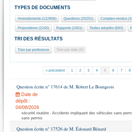
S'id
Présidence
Séance publique
Rôle et pouvoirs de l'Assemblée
Visiter l'Assemblée
TYPES DE DOCUMENTS
Fiches « Connaissance de l’Assemblée »
577 députés
Commissions et autres organes
Visite virtuelle du palais Bourbon
Amendements (122906)
Questions (20252)
Comptes-rendus (3
Organisation de l'Assemblée
Groupes politiques
Europe et International
Assister à une séance
Mot
Propositions (2245)
Rapports (1001)
Textes adoptés (693)
P
Présidence
Conférence des Présidents
Bureau
Collège des Ques
Élections législatives
Contrôle et évaluation
Accès des chercheurs à l’Assemblée
TRI DES RÉSULTATS
Congrès
Les évènements
S'inscrire
Trier par pertinence
Trier par date (X)
Pétitions
Statistiques et chiffres clés
Transparence et déontologie
Vous n'ave
Patrimoine
E
Documents de référence
« précedent
1
2
3
4
5
6
7
8
La Bibliothèque
( Constitution | Règlement de l'Assemblée ... )
Documents parlementaires
Les archives
Question écrite n° 17614 de M. Robert Le Bourgeois
Projets de loi
Contacts et plan d'accès
Date de
Propositions de loi
Histoire
Photos libres de droit
dépôt :
Amendements
Juniors
04/08/2026
Textes adoptés
sécurité routière - Accidents impliquant des véhicules sans perm
Anciennes législatures
sans permis
Liens vers les sites publics
Rapports d'information
Question écrite n° 17526 de M. Édouard Bénard