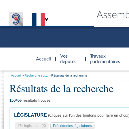
Assemb
Accèder à
la page
Vos
Travaux
Accueil
d'accueil
députés
parlementaires
Vous
Accueil
Recherche sur...
Résultats de la recherche
êtes
Résultats de la recherche
Général
ici
CONNEX
TRAVA
CONNA
DÉC
:
153456
résultats trouvés
LÉGISLATURE
(Cliquez sur l'un des boutons pour faire un choix
17e législature (X)
Précédentes législatures