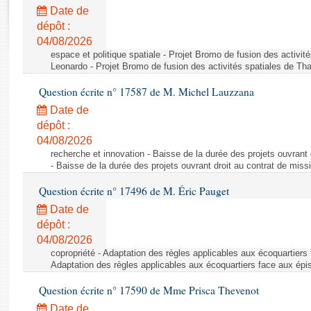
Rapports d'enquête
Date de
Rapports législatifs
dépôt :
Rapports sur l'application des lois
04/08/2026
Baromètre de l’application des lois
espace et politique spatiale - Projet Bromo de fusion des activit
Leonardo - Projet Bromo de fusion des activités spatiales de Tha
Question écrite n° 17587 de M. Michel Lauzzana
Dossiers législatifs
Date de
Budget et sécurité sociale
dépôt :
Questions écrites et orales
04/08/2026
Comptes rendus des débats
recherche et innovation - Baisse de la durée des projets ouvrant 
- Baisse de la durée des projets ouvrant droit au contrat de missi
Question écrite n° 17496 de M. Éric Pauget
Date de
dépôt :
04/08/2026
copropriété - Adaptation des règles applicables aux écoquartiers
Adaptation des règles applicables aux écoquartiers face aux épi
Question écrite n° 17590 de Mme Prisca Thevenot
Date de