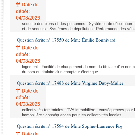
Rapports d'enquête
Date de
Rapports législatifs
dépôt :
Rapports sur l'application des lois
04/08/2026
Baromètre de l’application des lois
sécurité des biens et des personnes - Systèmes de dépollution 
et de secours - Systèmes de dépollution - Performance des véhi
Question écrite n° 17550 de Mme Émilie Bonnivard
Dossiers législatifs
Date de
Budget et sécurité sociale
dépôt :
Questions écrites et orales
04/08/2026
Comptes rendus des débats
logement - Facilité de changement du nom du titulaire d'un compt
du nom du titulaire d'un compteur électrique
Question écrite n° 17488 de Mme Virginie Duby-Muller
Date de
dépôt :
04/08/2026
collectivités territoriales - TVA immobilière : conséquences pour 
immobilière : conséquences pour les collectivités locales
Question écrite n° 17594 de Mme Sophie-Laurence Roy
Date de