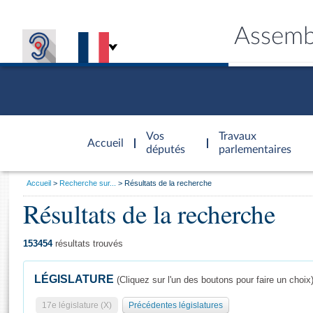
Assemb
Accèder à
la page
Vos
Travaux
Accueil
d'accueil
députés
parlementaires
Vous
Accueil
Recherche sur...
Résultats de la recherche
êtes
Résultats de la recherche
Général
ici
CONNEX
TRAVA
CONNA
DÉC
:
153454
résultats trouvés
LÉGISLATURE
(Cliquez sur l'un des boutons pour faire un choix
17e législature (X)
Précédentes législatures