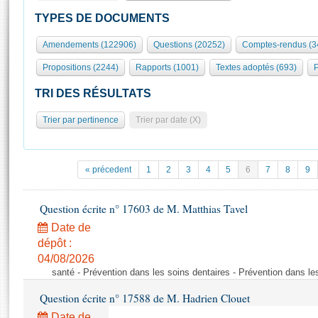
S'id
Présidence
Séance publique
Rôle et pouvoirs de l'Assemblée
Visiter l'Assemblée
TYPES DE DOCUMENTS
Fiches « Connaissance de l’Assemblée »
577 députés
Commissions et autres organes
Visite virtuelle du palais Bourbon
Amendements (122906)
Questions (20252)
Comptes-rendus (3
Organisation de l'Assemblée
Groupes politiques
Europe et International
Assister à une séance
Mot
Propositions (2244)
Rapports (1001)
Textes adoptés (693)
P
Présidence
Conférence des Présidents
Bureau
Collège des Ques
Élections législatives
Contrôle et évaluation
Accès des chercheurs à l’Assemblée
TRI DES RÉSULTATS
Congrès
Les évènements
S'inscrire
Trier par pertinence
Trier par date (X)
Pétitions
Statistiques et chiffres clés
Transparence et déontologie
Vous n'ave
Patrimoine
E
Documents de référence
« précedent
1
2
3
4
5
6
7
8
9
La Bibliothèque
( Constitution | Règlement de l'Assemblée ... )
Documents parlementaires
Les archives
Question écrite n° 17603 de M. Matthias Tavel
Projets de loi
Contacts et plan d'accès
Date de
Propositions de loi
Histoire
Photos libres de droit
dépôt :
Amendements
Juniors
04/08/2026
Textes adoptés
santé - Prévention dans les soins dentaires - Prévention dans le
Anciennes législatures
Question écrite n° 17588 de M. Hadrien Clouet
Liens vers les sites publics
Rapports d'information
Date de