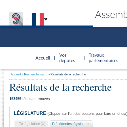
Assemb
Accèder à
la page
Vos
Travaux
Accueil
d'accueil
députés
parlementaires
Vous
Accueil
Recherche sur...
Résultats de la recherche
êtes
Résultats de la recherche
Général
ici
CONNEX
TRAVA
CONNA
DÉC
:
153455
résultats trouvés
LÉGISLATURE
(Cliquez sur l'un des boutons pour faire un choix
17e législature (X)
Précédentes législatures