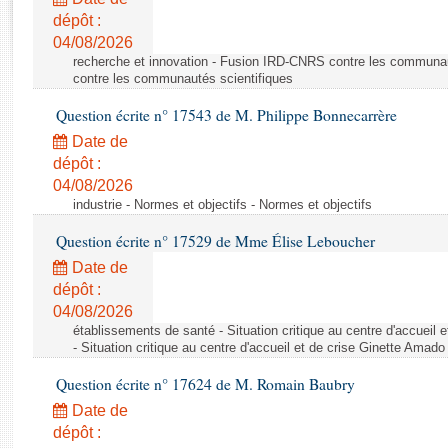
Rapports d'enquête
dépôt :
Rapports législatifs
04/08/2026
Rapports sur l'application des lois
recherche et innovation - Fusion IRD-CNRS contre les communa
Baromètre de l’application des lois
contre les communautés scientifiques
Question écrite n° 17543 de M. Philippe Bonnecarrère
Dossiers législatifs
Date de
Budget et sécurité sociale
dépôt :
04/08/2026
Questions écrites et orales
industrie - Normes et objectifs - Normes et objectifs
Comptes rendus des débats
Question écrite n° 17529 de Mme Élise Leboucher
Date de
dépôt :
04/08/2026
établissements de santé - Situation critique au centre d'accuei
- Situation critique au centre d'accueil et de crise Ginette Ama
Question écrite n° 17624 de M. Romain Baubry
Date de
dépôt :