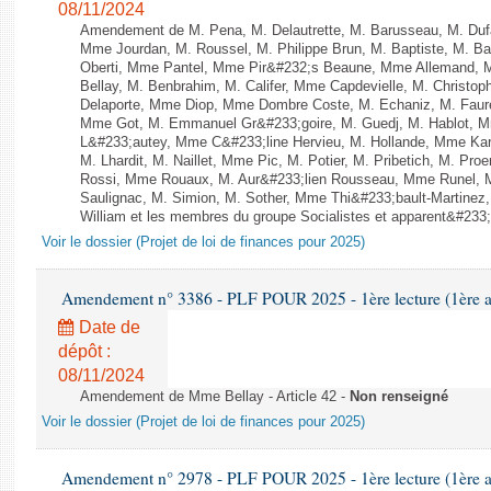
08/11/2024
Amendement de M. Pena, M. Delautrette, M. Barusseau, M. Du
Mme Jourdan, M. Roussel, M. Philippe Brun, M. Baptiste, M. B
Oberti, Mme Pantel, Mme Pir&#232;s Beaune, Mme Allemand, M
Bellay, M. Benbrahim, M. Califer, Mme Capdevielle, M. Christop
Delaporte, Mme Diop, Mme Dombre Coste, M. Echaniz, M. Faur
Mme Got, M. Emmanuel Gr&#233;goire, M. Guedj, M. Hablot, 
L&#233;autey, Mme C&#233;line Hervieu, M. Hollande, Mme Kar
M. Lhardit, M. Naillet, Mme Pic, M. Potier, M. Pribetich, M. 
Rossi, Mme Rouaux, M. Aur&#233;lien Rousseau, Mme Runel, M
Saulignac, M. Simion, M. Sother, Mme Thi&#233;bault-Martinez
William et les membres du groupe Socialistes et apparent&#233;s
Voir le dossier (Projet de loi de finances pour 2025)
Amendement n° 3386 - PLF POUR 2025 - 1ère lecture (1ère as
Date de
dépôt :
08/11/2024
Amendement de Mme Bellay - Article 42 -
Non renseigné
Voir le dossier (Projet de loi de finances pour 2025)
Amendement n° 2978 - PLF POUR 2025 - 1ère lecture (1ère as