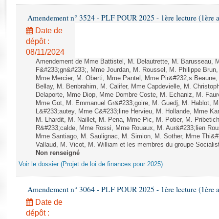
Rapports d'enquête
Rapports législatifs
Amendement n° 3524 - PLF POUR 2025 - 1ère lecture (1ère as
Rapports sur l'application des lois
Date de
Baromètre de l’application des lois
dépôt :
08/11/2024
Amendement de Mme Battistel, M. Delautrette, M. Barusseau, M
Dossiers législatifs
F&#233;gn&#233;, Mme Jourdan, M. Roussel, M. Philippe Brun, 
Mme Mercier, M. Oberti, Mme Pantel, Mme Pir&#232;s Beaune,
Budget et sécurité sociale
Bellay, M. Benbrahim, M. Califer, Mme Capdevielle, M. Christop
Questions écrites et orales
Delaporte, Mme Diop, Mme Dombre Coste, M. Echaniz, M. Faur
Comptes rendus des débats
Mme Got, M. Emmanuel Gr&#233;goire, M. Guedj, M. Hablot, 
L&#233;autey, Mme C&#233;line Hervieu, M. Hollande, Mme Kar
M. Lhardit, M. Naillet, M. Pena, Mme Pic, M. Potier, M. Pribet
R&#233;calde, Mme Rossi, Mme Rouaux, M. Aur&#233;lien Rous
Mme Santiago, M. Saulignac, M. Simion, M. Sother, Mme Thi&#
Vallaud, M. Vicot, M. William et les membres du groupe Socialist
Non renseigné
Voir le dossier (Projet de loi de finances pour 2025)
Amendement n° 3064 - PLF POUR 2025 - 1ère lecture (1ère as
Date de
dépôt :