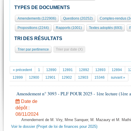
S'id
Présidence
Séance publique
Rôle et pouvoirs de l'Assemblée
Visiter l'Assemblée
TYPES DE DOCUMENTS
Fiches « Connaissance de l’Assemblée »
577 députés
Commissions et autres organes
Visite virtuelle du palais Bourbon
Amendements (122906)
Questions (20252)
Comptes-rendus (3
Organisation de l'Assemblée
Groupes politiques
Europe et International
Assister à une séance
Mot
Propositions (2244)
Rapports (1001)
Textes adoptés (693)
P
Présidence
Conférence des Présidents
Bureau
Collège des Ques
Élections législatives
Contrôle et évaluation
Accès des chercheurs à l’Assemblée
TRI DES RÉSULTATS
Congrès
Les évènements
S'inscrire
Trier par pertinence
Trier par date (X)
Pétitions
Statistiques et chiffres clés
Transparence et déontologie
Vous n'ave
Patrimoine
E
Documents de référence
« précedent
1
12890
12891
12892
12893
12894
1
La Bibliothèque
( Constitution | Règlement de l'Assemblée ... )
Documents parlementaires
12899
12900
12901
12902
12903
15346
suivant »
Les archives
Projets de loi
Contacts et plan d'accès
Amendement n° 3093 - PLF POUR 2025 - 1ère lecture (1ère as
Propositions de loi
Histoire
Photos libres de droit
Amendements
Date de
Juniors
dépôt :
Textes adoptés
Anciennes législatures
08/11/2024
Amendement de M. Viry, Mme Sanquer, M. Mazaury et M. Mathias
Liens vers les sites publics
Rapports d'information
Voir le dossier (Projet de loi de finances pour 2025)