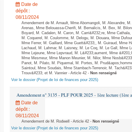
Date de
dépôt :
08/11/2024
Amendement de M. Arnault, Mme Abomangoli, M. Alexandre, M
Arenas, Mme Belouassa-Cherifi, M. Bernalicis, M. Bex, M. Bilo
Boyard, M. Cadalen, M. Caron, M. Carri&#232;re, Mme Cathala,
M. Coquerel, M. Coulomme, M. Delogu, M. Diouara, Mme Dufou
Mme Ferrer, M. Gaillard, Mme Guett&#233;, M. Guiraud, Mme H
Lachaud, M. Lahmar, M. Laisney, M. Le Coq, M. Le Gall, Mme L
Mme Lejeune, Mme Lepvraud, M. L&#233;aument, Mme &#201;li
Mme Mesmeur, Mme Manon Meunier, M. Nilor, Mme Nosb&#23
Panot, M. Pilato, M. Piquemal, M. Portes, M. Prud&apos;homme
Saintoul, Mme Soudais, Mme Stambach-Terrenoir, M. Tach&#23
Trouv&#233; et M. Vannier - Article 42 -
Non renseigné
Voir le dossier (Projet de loi de finances pour 2025)
Amendement n° 3135 - PLF POUR 2025 - 1ère lecture (1ère as
Date de
dépôt :
08/11/2024
Amendement de M. Rodwell - Article 42 -
Non renseigné
Voir le dossier (Projet de loi de finances pour 2025)