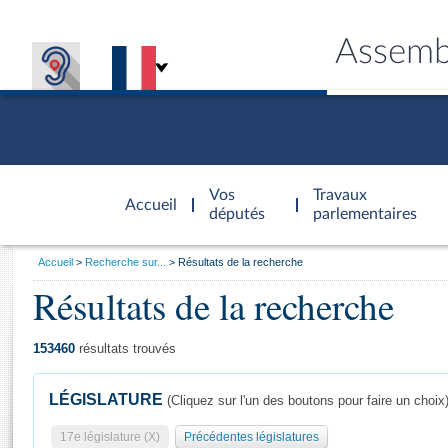
Assemb
Accèder à
la page
Vos
Travaux
Accueil
d'accueil
députés
parlementaires
Vous
Accueil
Recherche sur...
Résultats de la recherche
êtes
Résultats de la recherche
Général
ici
CONNEX
TRAVA
CONNA
DÉC
:
153460
résultats trouvés
LÉGISLATURE
(Cliquez sur l'un des boutons pour faire un choix
17e législature (X)
Précédentes législatures