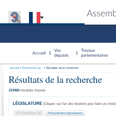
Assemb
Accèder à
la page
Vos
Travaux
Accueil
d'accueil
députés
parlementaires
Vous
Accueil
Recherche sur...
Résultats de la recherche
êtes
Résultats de la recherche
Général
ici
CONNEX
TRAVA
CONNA
DÉC
:
153460
résultats trouvés
LÉGISLATURE
(Cliquez sur l'un des boutons pour faire un choix
17e législature (X)
Précédentes législatures