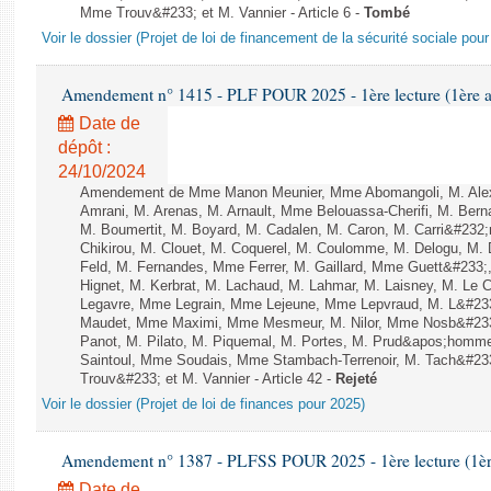
Mme Trouv&#233; et M. Vannier - Article 6 -
Tombé
Voir le dossier (Projet de loi de financement de la sécurité sociale pou
Amendement n° 1415 - PLF POUR 2025 - 1ère lecture (1ère as
Date de
dépôt :
24/10/2024
Amendement de Mme Manon Meunier, Mme Abomangoli, M. Ale
Amrani, M. Arenas, M. Arnault, Mme Belouassa-Cherifi, M. Bern
M. Boumertit, M. Boyard, M. Cadalen, M. Caron, M. Carri&#232
Chikirou, M. Clouet, M. Coquerel, M. Coulomme, M. Delogu, M
Feld, M. Fernandes, Mme Ferrer, M. Gaillard, Mme Guett&#23
Hignet, M. Kerbrat, M. Lachaud, M. Lahmar, M. Laisney, M. Le 
Legavre, Mme Legrain, Mme Lejeune, Mme Lepvraud, M. L&#233
Maudet, Mme Maximi, Mme Mesmeur, M. Nilor, Mme Nosb&#23
Panot, M. Pilato, M. Piquemal, M. Portes, M. Prud&apos;homme
Saintoul, Mme Soudais, Mme Stambach-Terrenoir, M. Tach&#23
Trouv&#233; et M. Vannier - Article 42 -
Rejeté
Voir le dossier (Projet de loi de finances pour 2025)
Amendement n° 1387 - PLFSS POUR 2025 - 1ère lecture (1ère 
Date de