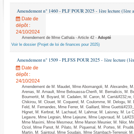
Rapports d'enquête
Rapports législatifs
Amendement n° 1460 - PLF POUR 2025 - 1ère lecture (1ère as
Rapports sur l'application des lois
Date de
Baromètre de l’application des lois
dépôt :
24/10/2024
Amendement de Mme Cathala - Article 42 -
Adopté
Dossiers législatifs
Voir le dossier (Projet de loi de finances pour 2025)
Budget et sécurité sociale
Questions écrites et orales
Amendement n° 1509 - PLFSS POUR 2025 - 1ère lecture (1ère 
Comptes rendus des débats
Date de
dépôt :
24/10/2024
Amendement de M. Maudet, Mme Abomangoli, M. Alexandre, M
Arenas, M. Arnault, Mme Belouassa-Cherifi, M. Bernalicis, M. 
Boumertit, M. Boyard, M. Cadalen, M. Caron, M. Carri&#232;re
Chikirou, M. Clouet, M. Coquerel, M. Coulomme, M. Delogu, M
Feld, M. Fernandes, Mme Ferrer, M. Gaillard, Mme Guett&#23
Hignet, M. Kerbrat, M. Lachaud, M. Lahmar, M. Laisney, M. Le 
Legavre, Mme Legrain, Mme Lejeune, Mme Lepvraud, M. L&#233
Mme Maximi, Mme Mesmeur, Mme Manon Meunier, M. Nilor, 
Oziol, Mme Panot, M. Pilato, M. Piquemal, M. Portes, M. Prud
Martin, M. Saintoul, Mme Soudais, Mme Stambach-Terrenoir, M.