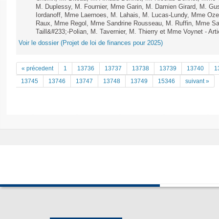
M. Duplessy, M. Fournier, Mme Garin, M. Damien Girard, M. Gu
Iordanoff, Mme Laernoes, M. Lahais, M. Lucas-Lundy, Mme Oz
Raux, Mme Regol, Mme Sandrine Rousseau, M. Ruffin, Mme S
Taill&#233;-Polian, M. Tavernier, M. Thierry et Mme Voynet - Arti
Voir le dossier (Projet de loi de finances pour 2025)
« précedent
1
13736
13737
13738
13739
13740
1
13745
13746
13747
13748
13749
15346
suivant »