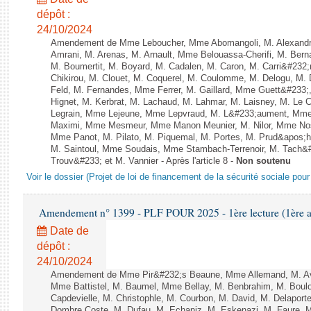
dépôt :
24/10/2024
Amendement de Mme Leboucher, Mme Abomangoli, M. Alexand
Amrani, M. Arenas, M. Arnault, Mme Belouassa-Cherifi, M. Bern
M. Boumertit, M. Boyard, M. Cadalen, M. Caron, M. Carri&#232
Chikirou, M. Clouet, M. Coquerel, M. Coulomme, M. Delogu, M
Feld, M. Fernandes, Mme Ferrer, M. Gaillard, Mme Guett&#23
Hignet, M. Kerbrat, M. Lachaud, M. Lahmar, M. Laisney, M. Le 
Legrain, Mme Lejeune, Mme Lepvraud, M. L&#233;aument, Mme
Maximi, Mme Mesmeur, Mme Manon Meunier, M. Nilor, Mme N
Mme Panot, M. Pilato, M. Piquemal, M. Portes, M. Prud&apos;h
M. Saintoul, Mme Soudais, Mme Stambach-Terrenoir, M. Tach&
Trouv&#233; et M. Vannier - Après l'article 8 -
Non soutenu
Voir le dossier (Projet de loi de financement de la sécurité sociale pou
Amendement n° 1399 - PLF POUR 2025 - 1ère lecture (1ère as
Date de
dépôt :
24/10/2024
Amendement de Mme Pir&#232;s Beaune, Mme Allemand, M. Avir
Mme Battistel, M. Baumel, Mme Bellay, M. Benbrahim, M. Boulou
Capdevielle, M. Christophle, M. Courbon, M. David, M. Delapor
Dombre Coste, M. Dufau, M. Echaniz, M. Eskenazi, M. Faure,