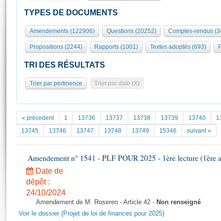
S'id
Présidence
Séance publique
Rôle et pouvoirs de l'Assemblée
Visiter l'Assemblée
TYPES DE DOCUMENTS
Fiches « Connaissance de l’Assemblée »
577 députés
Commissions et autres organes
Visite virtuelle du palais Bourbon
Amendements (122906)
Questions (20252)
Comptes-rendus (3
Organisation de l'Assemblée
Groupes politiques
Europe et International
Assister à une séance
Mot
Propositions (2244)
Rapports (1001)
Textes adoptés (693)
P
Présidence
Conférence des Présidents
Bureau
Collège des Ques
Élections législatives
Contrôle et évaluation
Accès des chercheurs à l’Assemblée
TRI DES RÉSULTATS
Congrès
Les évènements
S'inscrire
Trier par pertinence
Trier par date (X)
Pétitions
Statistiques et chiffres clés
Transparence et déontologie
Vous n'ave
Patrimoine
E
Documents de référence
« précedent
1
13736
13737
13738
13739
13740
1
La Bibliothèque
( Constitution | Règlement de l'Assemblée ... )
Documents parlementaires
13745
13746
13747
13748
13749
15346
suivant »
Les archives
Projets de loi
Contacts et plan d'accès
Amendement n° 1541 - PLF POUR 2025 - 1ère lecture (1ère as
Propositions de loi
Histoire
Photos libres de droit
Amendements
Date de
Juniors
dépôt :
Textes adoptés
Anciennes législatures
24/10/2024
Amendement de M. Roseren - Article 42 -
Non renseigné
Liens vers les sites publics
Rapports d'information
Voir le dossier (Projet de loi de finances pour 2025)