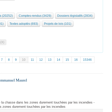
s (20252)
Comptes-rendus (3429)
Dossiers législatifs (2834)
01)
Textes adoptés (693)
Projets de lois (101)
 (X)
7
8
9
10
11
12
13
14
15
16
15346
 Emmanuel Maurel
 la chasse dans les zones durement touchées par les incendies -
s zones durement touchées par les incendies