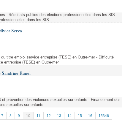
es - Résultats publics des élections professionnelles dans les SIS -
professionnelles dans les SIS
livier Serva
on du titre emploi service entreprise (TESE) en Outre-mer - Difficulté
vice entreprise (TESE) en Outre-mer
 Sandrine Runel
et prévention des violences sexuelles sur enfants - Financement des
ces sexuelles sur enfants
7
8
9
10
11
12
13
14
15
16
15346