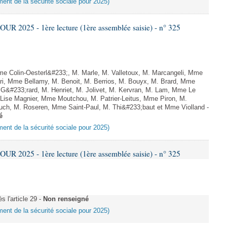
ement de la sécurité sociale pour 2025)
 2025 - 1ère lecture (1ère assemblée saisie) - n° 325
 Colin-Oesterl&#233;, M. Marle, M. Valletoux, M. Marcangeli, Mme
ari, Mme Bellamy, M. Benoit, M. Berrios, M. Bouyx, M. Brard, Mme
G&#233;rard, M. Henriet, M. Jolivet, M. Kervran, M. Lam, Mme Le
Lise Magnier, Mme Moutchou, M. Patrier-Leitus, Mme Piron, M.
uch, M. Roseren, Mme Saint-Paul, M. Thi&#233;baut et Mme Violland -
é
ement de la sécurité sociale pour 2025)
 2025 - 1ère lecture (1ère assemblée saisie) - n° 325
 l'article 29 -
Non renseigné
ement de la sécurité sociale pour 2025)