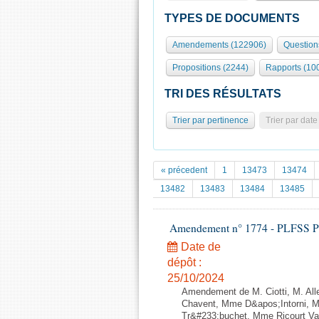
TYPES DE DOCUMENTS
Amendements (122906)
Question
Propositions (2244)
Rapports (10
TRI DES RÉSULTATS
Trier par pertinence
Trier par date
« précedent
1
13473
13474
13482
13483
13484
13485
Amendement n° 1774 - PLFSS POUR
Date de
dépôt :
25/10/2024
Amendement de M. Ciotti, M. All
Chavent, Mme D&apos;Intorni, M.
Tr&#233;buchet, Mme Ricourt Vagi