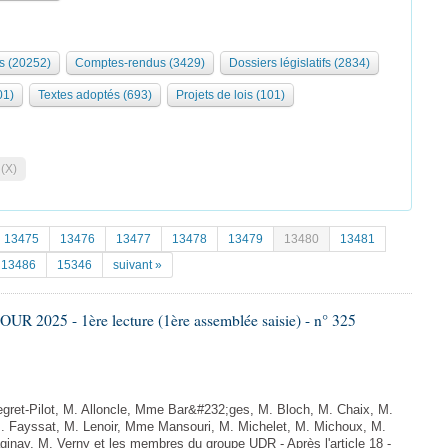
s (20252)
Comptes-rendus (3429)
Dossiers législatifs (2834)
01)
Textes adoptés (693)
Projets de lois (101)
 (X)
13475
13476
13477
13478
13479
13480
13481
13486
15346
suivant »
 2025 - 1ère lecture (1ère assemblée saisie) - n° 325
egret-Pilot, M. Alloncle, Mme Bar&#232;ges, M. Bloch, M. Chaix, M.
 Fayssat, M. Lenoir, Mme Mansouri, M. Michelet, M. Michoux, M.
nay, M. Verny et les membres du groupe UDR - Après l'article 18 -