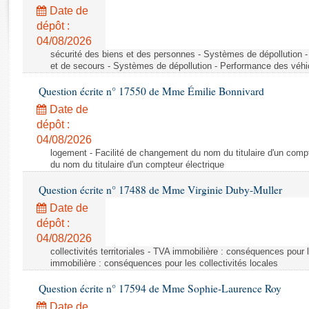
Rapports d'enquête
Date de
Rapports législatifs
dépôt :
Rapports sur l'application des lois
04/08/2026
Baromètre de l’application des lois
sécurité des biens et des personnes - Systèmes de dépollution 
et de secours - Systèmes de dépollution - Performance des véhi
Question écrite n° 17550 de Mme Émilie Bonnivard
Dossiers législatifs
Date de
Budget et sécurité sociale
dépôt :
Questions écrites et orales
04/08/2026
Comptes rendus des débats
logement - Facilité de changement du nom du titulaire d'un compt
du nom du titulaire d'un compteur électrique
Question écrite n° 17488 de Mme Virginie Duby-Muller
Date de
dépôt :
04/08/2026
collectivités territoriales - TVA immobilière : conséquences pour 
immobilière : conséquences pour les collectivités locales
Question écrite n° 17594 de Mme Sophie-Laurence Roy
Date de