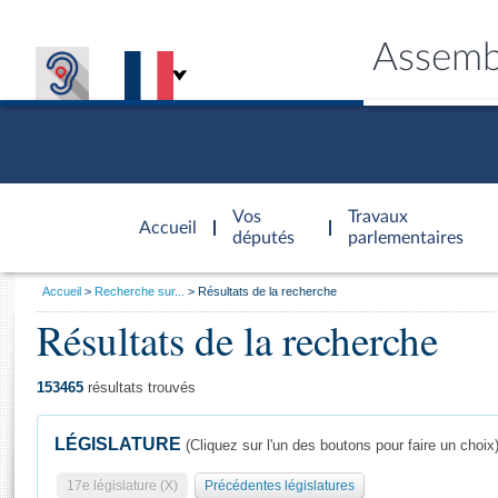
Assemb
Accèder à
la page
Vos
Travaux
Accueil
d'accueil
députés
parlementaires
Vous
Accueil
Recherche sur...
Résultats de la recherche
êtes
Résultats de la recherche
Général
ici
CONNEX
TRAVA
CONNA
DÉC
:
153465
résultats trouvés
LÉGISLATURE
(Cliquez sur l'un des boutons pour faire un choix
17e législature (X)
Précédentes législatures