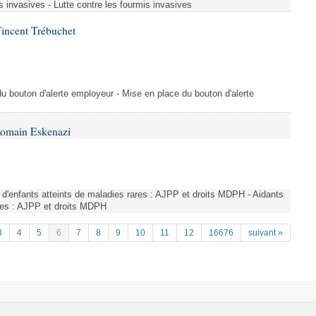
s invasives - Lutte contre les fourmis invasives
incent Trébuchet
du bouton d'alerte employeur - Mise en place du bouton d'alerte
Romain Eskenazi
d'enfants atteints de maladies rares : AJPP et droits MDPH - Aidants
ares : AJPP et droits MDPH
3
4
5
6
7
8
9
10
11
12
16676
suivant »