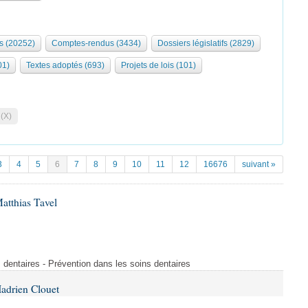
s (20252)
Comptes-rendus (3434)
Dossiers législatifs (2829)
01)
Textes adoptés (693)
Projets de lois (101)
 (X)
3
4
5
6
7
8
9
10
11
12
16676
suivant »
atthias Tavel
 dentaires - Prévention dans les soins dentaires
adrien Clouet