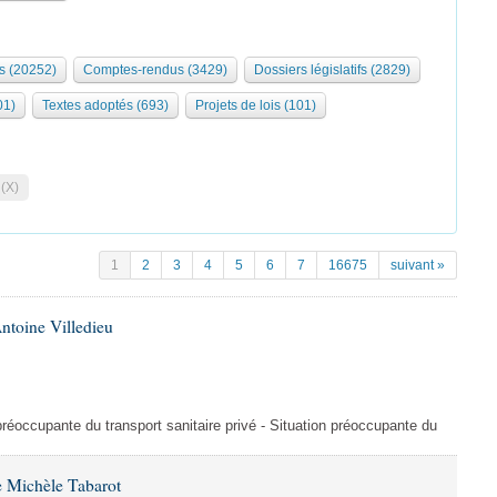
s (20252)
Comptes-rendus (3429)
Dossiers législatifs (2829)
01)
Textes adoptés (693)
Projets de lois (101)
 (X)
1
2
3
4
5
6
7
16675
suivant »
ntoine Villedieu
préoccupante du transport sanitaire privé - Situation préoccupante du
 Michèle Tabarot