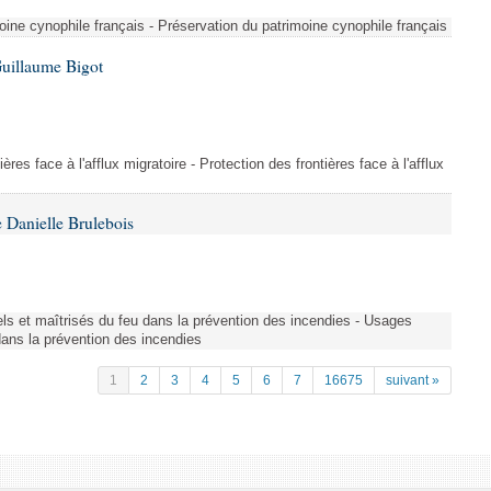
ine cynophile français - Préservation du patrimoine cynophile français
Guillaume Bigot
ères face à l'afflux migratoire - Protection des frontières face à l'afflux
 Danielle Brulebois
nels et maîtrisés du feu dans la prévention des incendies - Usages
 dans la prévention des incendies
1
2
3
4
5
6
7
16675
suivant »