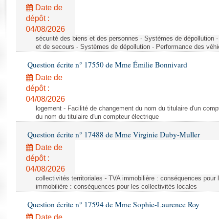
Rapports d'enquête
Date de
Rapports législatifs
dépôt :
Rapports sur l'application des lois
04/08/2026
Baromètre de l’application des lois
sécurité des biens et des personnes - Systèmes de dépollution 
et de secours - Systèmes de dépollution - Performance des véhi
Question écrite n° 17550 de Mme Émilie Bonnivard
Dossiers législatifs
Date de
Budget et sécurité sociale
dépôt :
Questions écrites et orales
04/08/2026
Comptes rendus des débats
logement - Facilité de changement du nom du titulaire d'un compt
du nom du titulaire d'un compteur électrique
Question écrite n° 17488 de Mme Virginie Duby-Muller
Date de
dépôt :
04/08/2026
collectivités territoriales - TVA immobilière : conséquences pour 
immobilière : conséquences pour les collectivités locales
Question écrite n° 17594 de Mme Sophie-Laurence Roy
Date de