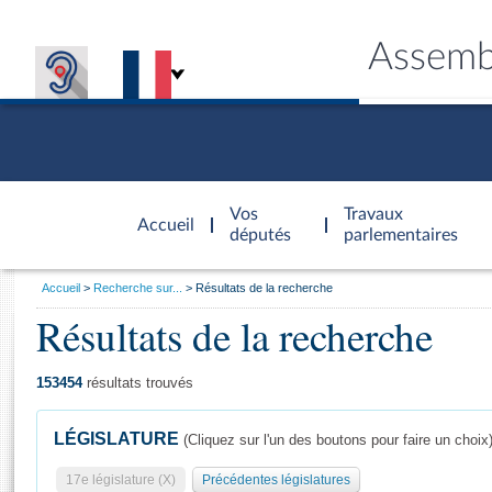
Assemb
Accèder à
la page
Vos
Travaux
Accueil
d'accueil
députés
parlementaires
Vous
Accueil
Recherche sur...
Résultats de la recherche
êtes
Résultats de la recherche
Général
ici
CONNEX
TRAVA
CONNA
DÉC
:
153454
résultats trouvés
LÉGISLATURE
(Cliquez sur l'un des boutons pour faire un choix
17e législature (X)
Précédentes législatures