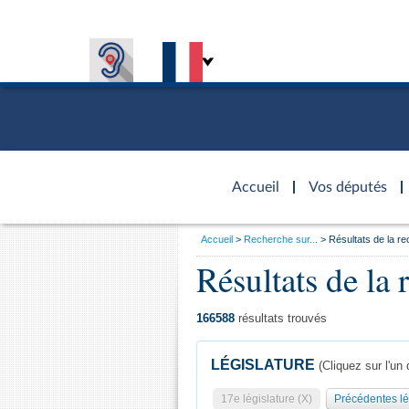
Accèder à
la page
Accueil
Vos députés
d'accueil
Vous
Accueil
Recherche sur...
Résultats de la r
êtes
Présiden
Séance p
Rôle et p
Visiter l
Résultats de la 
Général
ici
CONNEXION & INSCRIPTION
CONNAÎTRE L'ASSEMBLÉE
VOS DÉPUTÉS
Fiches « C
:
DÉCOUVRIR LES LIEUX
577 dépu
Commissi
Visite vi
TRAVAUX PARLEMENTAIRES
Organisa
Groupes 
Europe et
Assister
166588
résultats trouvés
Présidenc
Élections
Contrôle
Accès de
Bureau
Co
l’Assemb
LÉGISLATURE
(Cliquez sur l'un 
Congrès
Les évèn
Pétitions
17e législature (X)
Précédentes lé