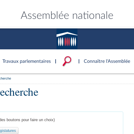
Assemblée nationale
Travaux parlementaires
Connaître l'Assemblée
echerche
ce
ublique
ouvoirs de l'Assemblée
'Assemblée
Documents parlementaire
Statistiques et chiffres clé
Patrimoine
recherche
S'identifier
onnaissance de l’Assemblée »
tés
ons et autres organes
rtuelle du palais Bourbon
Transparence et déontolog
La Bibliothèque
S'identifier
Projets de loi
Rap
tion de l'Assemblée
politiques
 International
 à une séance
Documents de référence
Les archives
Propositions de loi
Rap
e
Conférence des Présidents
( Constitution | Règlement de l'A
Amendements
Rapp
 législatives
 et évaluation
s chercheurs à
Mot de passe oublié
Contacts et plan d'accès
llège des Questeurs
Services
)
lée
Textes adoptés
Rapp
des boutons pour faire un choix)
Photos libres de droit
Baro
ements
gislatures