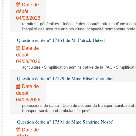
Rapports d'enquête
Date de
Rapports législatifs
dépôt :
Rapports sur l'application des lois
04/08/2026
Baromètre de l’application des lois
retraites : généralités - Inégalité des assurés atteints d'une inc
Inégalité des assurés atteints d'une incapacité permanente profe
Question écrite n° 17464 de M. Patrick Hetzel
Dossiers législatifs
Date de
Budget et sécurité sociale
dépôt :
Questions écrites et orales
04/08/2026
Comptes rendus des débats
agriculture - Simplification adminsitrative de la PAC - Simplifica
Question écrite n° 17579 de Mme Élise Leboucher
Date de
dépôt :
04/08/2026
professions de santé - Crise du secteur du transport sanitaire et
transport sanitaire et ambulancier privé
Question écrite n° 17591 de Mme Sandrine Nosbé
Date de