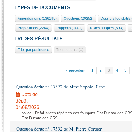
S'id
Présidence
Séance publique
Rôle et pouvoirs de l'Assemblée
Visiter l'Assemblée
TYPES DE DOCUMENTS
Fiches « Connaissance de l’Assemblée »
577 députés
Commissions et autres organes
Visite virtuelle du palais Bourbon
Amendements (136199)
Questions (20252)
Dossiers législatifs
Organisation de l'Assemblée
Groupes politiques
Europe et International
Assister à une séance
Mot
Propositions (2244)
Rapports (1001)
Textes adoptés (693)
P
Présidence
Conférence des Présidents
Bureau
Collège des Ques
Élections législatives
Contrôle et évaluation
Accès des chercheurs à l’Assemblée
TRI DES RÉSULTATS
Congrès
Les évènements
S'inscrire
Trier par pertinence
Trier par date (X)
Pétitions
Statistiques et chiffres clés
Transparence et déontologie
Vous n'ave
Patrimoine
E
Documents de référence
« précedent
1
2
3
4
5
La Bibliothèque
( Constitution | Règlement de l'Assemblée ... )
Documents parlementaires
Les archives
Question écrite n° 17572 de Mme Sophie Blanc
Projets de loi
Contacts et plan d'accès
Date de
Propositions de loi
Histoire
Photos libres de droit
dépôt :
Amendements
Juniors
04/08/2026
Textes adoptés
police - Défaillances répétées des fourgons Fiat Ducato des CRS
Anciennes législatures
Fiat Ducato des CRS
Liens vers les sites publics
Rapports d'information
Question écrite n° 17592 de M. Pierre Cordier