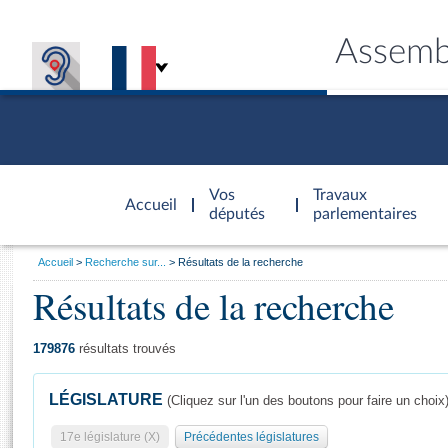
Assemb
Accèder à
la page
Vos
Travaux
Accueil
d'accueil
députés
parlementaires
Vous
Accueil
Recherche sur...
Résultats de la recherche
êtes
Résultats de la recherche
Général
ici
CONNEX
TRAVA
CONNA
DÉC
:
179876
résultats trouvés
LÉGISLATURE
(Cliquez sur l'un des boutons pour faire un choix
17e législature (X)
Précédentes législatures