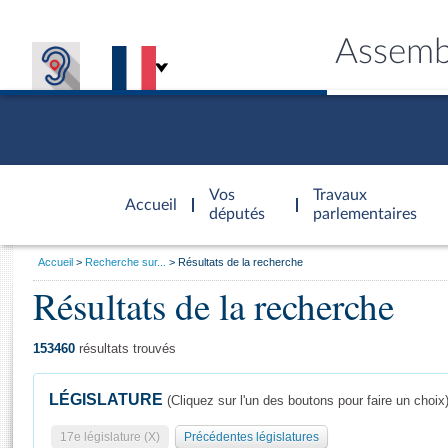
Assemb
Accèder à
la page
Vos
Travaux
Accueil
d'accueil
députés
parlementaires
Vous
Accueil
Recherche sur...
Résultats de la recherche
êtes
Résultats de la recherche
Général
ici
CONNEX
TRAVA
CONNA
DÉC
:
153460
résultats trouvés
LÉGISLATURE
(Cliquez sur l'un des boutons pour faire un choix
17e législature (X)
Précédentes législatures