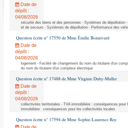
Rapports d'enquête
Date de
Rapports législatifs
dépôt :
Rapports sur l'application des lois
04/08/2026
Baromètre de l’application des lois
sécurité des biens et des personnes - Systèmes de dépollution 
et de secours - Systèmes de dépollution - Performance des véhi
Question écrite n° 17550 de Mme Émilie Bonnivard
Dossiers législatifs
Date de
Budget et sécurité sociale
dépôt :
Questions écrites et orales
04/08/2026
Comptes rendus des débats
logement - Facilité de changement du nom du titulaire d'un compt
du nom du titulaire d'un compteur électrique
Question écrite n° 17488 de Mme Virginie Duby-Muller
Date de
dépôt :
04/08/2026
collectivités territoriales - TVA immobilière : conséquences pour 
immobilière : conséquences pour les collectivités locales
Question écrite n° 17594 de Mme Sophie-Laurence Roy
Date de