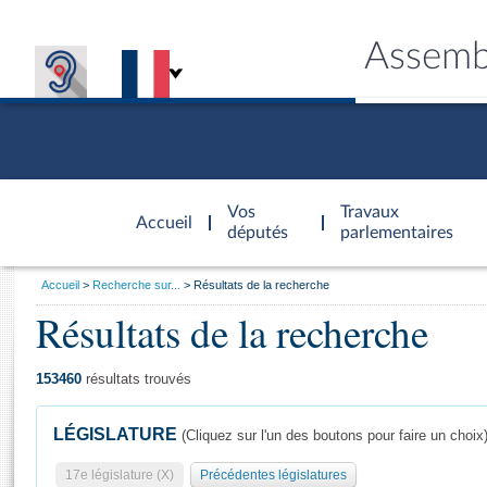
Assemb
Accèder à
la page
Vos
Travaux
Accueil
d'accueil
députés
parlementaires
Vous
Accueil
Recherche sur...
Résultats de la recherche
êtes
Résultats de la recherche
Général
ici
CONNEX
TRAVA
CONNA
DÉC
:
153460
résultats trouvés
LÉGISLATURE
(Cliquez sur l'un des boutons pour faire un choix
17e législature (X)
Précédentes législatures