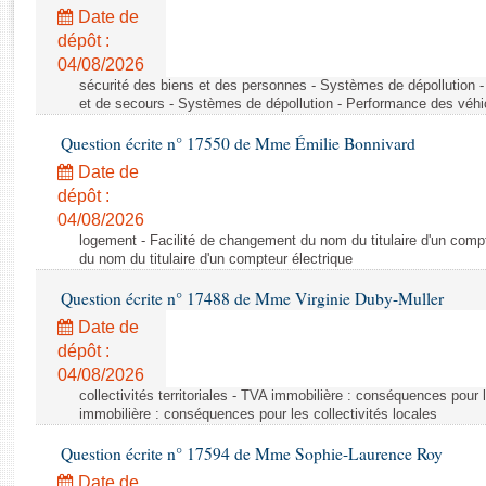
Rapports d'enquête
Date de
Rapports législatifs
dépôt :
Rapports sur l'application des lois
04/08/2026
Baromètre de l’application des lois
sécurité des biens et des personnes - Systèmes de dépollution 
et de secours - Systèmes de dépollution - Performance des véhi
Question écrite n° 17550 de Mme Émilie Bonnivard
Dossiers législatifs
Date de
Budget et sécurité sociale
dépôt :
Questions écrites et orales
04/08/2026
Comptes rendus des débats
logement - Facilité de changement du nom du titulaire d'un compt
du nom du titulaire d'un compteur électrique
Question écrite n° 17488 de Mme Virginie Duby-Muller
Date de
dépôt :
04/08/2026
collectivités territoriales - TVA immobilière : conséquences pour 
immobilière : conséquences pour les collectivités locales
Question écrite n° 17594 de Mme Sophie-Laurence Roy
Date de