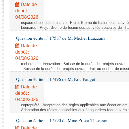
Rapports d'enquête
Date de
Rapports législatifs
dépôt :
Rapports sur l'application des lois
04/08/2026
Baromètre de l’application des lois
espace et politique spatiale - Projet Bromo de fusion des activit
Leonardo - Projet Bromo de fusion des activités spatiales de Tha
Question écrite n° 17587 de M. Michel Lauzzana
Dossiers législatifs
Date de
Budget et sécurité sociale
dépôt :
Questions écrites et orales
04/08/2026
Comptes rendus des débats
recherche et innovation - Baisse de la durée des projets ouvrant 
- Baisse de la durée des projets ouvrant droit au contrat de missi
Question écrite n° 17496 de M. Éric Pauget
Date de
dépôt :
04/08/2026
copropriété - Adaptation des règles applicables aux écoquartiers
Adaptation des règles applicables aux écoquartiers face aux épi
Question écrite n° 17590 de Mme Prisca Thevenot
Date de