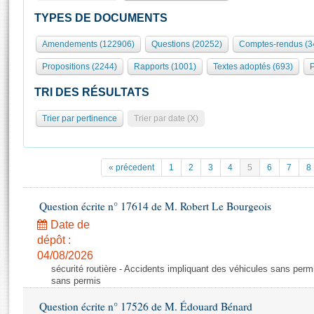
S'id
Présidence
Séance publique
Rôle et pouvoirs de l'Assemblée
Visiter l'Assemblée
TYPES DE DOCUMENTS
Fiches « Connaissance de l’Assemblée »
577 députés
Commissions et autres organes
Visite virtuelle du palais Bourbon
Amendements (122906)
Questions (20252)
Comptes-rendus (3
Organisation de l'Assemblée
Groupes politiques
Europe et International
Assister à une séance
Mot
Propositions (2244)
Rapports (1001)
Textes adoptés (693)
P
Présidence
Conférence des Présidents
Bureau
Collège des Ques
Élections législatives
Contrôle et évaluation
Accès des chercheurs à l’Assemblée
TRI DES RÉSULTATS
Congrès
Les évènements
S'inscrire
Trier par pertinence
Trier par date (X)
Pétitions
Statistiques et chiffres clés
Transparence et déontologie
Vous n'ave
Patrimoine
E
Documents de référence
« précedent
1
2
3
4
5
6
7
8
La Bibliothèque
( Constitution | Règlement de l'Assemblée ... )
Documents parlementaires
Les archives
Question écrite n° 17614 de M. Robert Le Bourgeois
Projets de loi
Contacts et plan d'accès
Date de
Propositions de loi
Histoire
Photos libres de droit
dépôt :
Amendements
Juniors
04/08/2026
Textes adoptés
sécurité routière - Accidents impliquant des véhicules sans perm
Anciennes législatures
sans permis
Liens vers les sites publics
Rapports d'information
Question écrite n° 17526 de M. Édouard Bénard