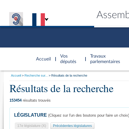
Assemb
Accèder à
la page
Vos
Travaux
Accueil
d'accueil
députés
parlementaires
Vous
Accueil
Recherche sur...
Résultats de la recherche
êtes
Résultats de la recherche
Général
ici
CONNEX
TRAVA
CONNA
DÉC
:
153454
résultats trouvés
LÉGISLATURE
(Cliquez sur l'un des boutons pour faire un choix
17e législature (X)
Précédentes législatures