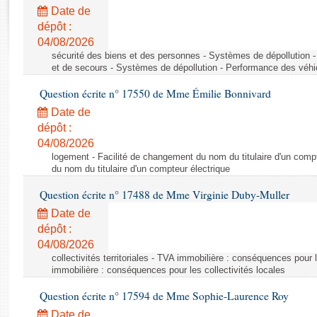
Rapports d'enquête
Date de
Rapports législatifs
dépôt :
Rapports sur l'application des lois
04/08/2026
Baromètre de l’application des lois
sécurité des biens et des personnes - Systèmes de dépollution 
et de secours - Systèmes de dépollution - Performance des véhi
Question écrite n° 17550 de Mme Émilie Bonnivard
Dossiers législatifs
Date de
Budget et sécurité sociale
dépôt :
Questions écrites et orales
04/08/2026
Comptes rendus des débats
logement - Facilité de changement du nom du titulaire d'un compt
du nom du titulaire d'un compteur électrique
Question écrite n° 17488 de Mme Virginie Duby-Muller
Date de
dépôt :
04/08/2026
collectivités territoriales - TVA immobilière : conséquences pour 
immobilière : conséquences pour les collectivités locales
Question écrite n° 17594 de Mme Sophie-Laurence Roy
Date de