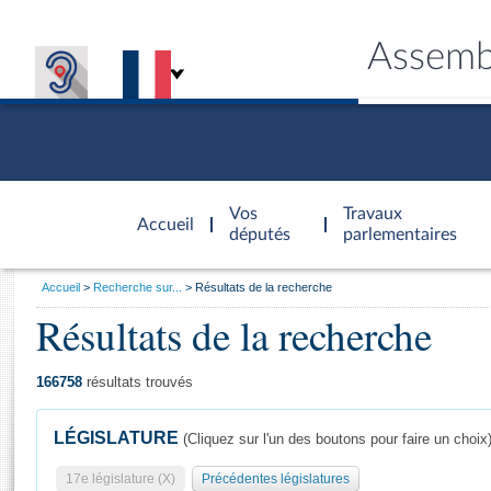
Assemb
Accèder à
la page
Vos
Travaux
Accueil
d'accueil
députés
parlementaires
Vous
Accueil
Recherche sur...
Résultats de la recherche
êtes
Résultats de la recherche
Général
ici
CONNEX
TRAVA
CONNA
DÉC
:
166758
résultats trouvés
LÉGISLATURE
(Cliquez sur l'un des boutons pour faire un choix
17e législature (X)
Précédentes législatures