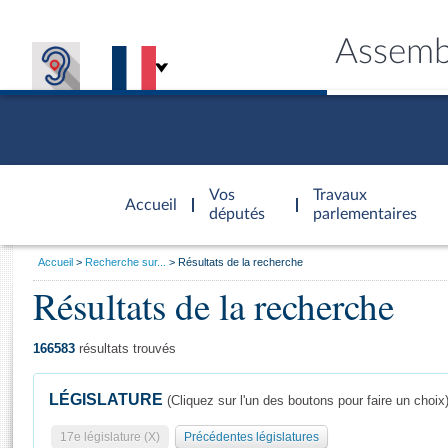
Assemb
Accèder à
la page
Vos
Travaux
Accueil
d'accueil
députés
parlementaires
Vous
Accueil
Recherche sur...
Résultats de la recherche
êtes
Résultats de la recherche
Général
ici
CONNEX
TRAVA
CONNA
DÉC
:
166583
résultats trouvés
LÉGISLATURE
(Cliquez sur l'un des boutons pour faire un choix
17e législature (X)
Précédentes législatures