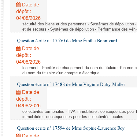
Rapports d'enquête
Date de
Rapports législatifs
dépôt :
Rapports sur l'application des lois
04/08/2026
Baromètre de l’application des lois
sécurité des biens et des personnes - Systèmes de dépollution 
et de secours - Systèmes de dépollution - Performance des véhi
Question écrite n° 17550 de Mme Émilie Bonnivard
Dossiers législatifs
Date de
Budget et sécurité sociale
dépôt :
Questions écrites et orales
04/08/2026
Comptes rendus des débats
logement - Facilité de changement du nom du titulaire d'un compt
du nom du titulaire d'un compteur électrique
Question écrite n° 17488 de Mme Virginie Duby-Muller
Date de
dépôt :
04/08/2026
collectivités territoriales - TVA immobilière : conséquences pour 
immobilière : conséquences pour les collectivités locales
Question écrite n° 17594 de Mme Sophie-Laurence Roy
Date de