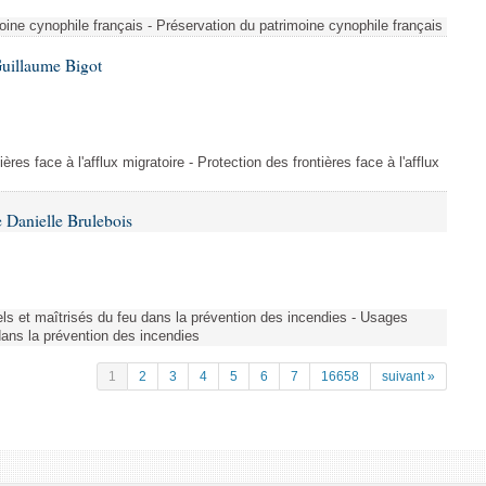
ine cynophile français - Préservation du patrimoine cynophile français
Guillaume Bigot
ères face à l'afflux migratoire - Protection des frontières face à l'afflux
 Danielle Brulebois
nels et maîtrisés du feu dans la prévention des incendies - Usages
 dans la prévention des incendies
1
2
3
4
5
6
7
16658
suivant »