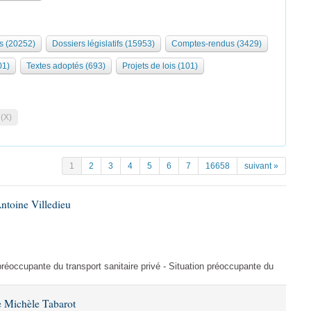
s (20252)
Dossiers législatifs (15953)
Comptes-rendus (3429)
01)
Textes adoptés (693)
Projets de lois (101)
 (X)
1
2
3
4
5
6
7
16658
suivant »
ntoine Villedieu
préoccupante du transport sanitaire privé - Situation préoccupante du
 Michèle Tabarot