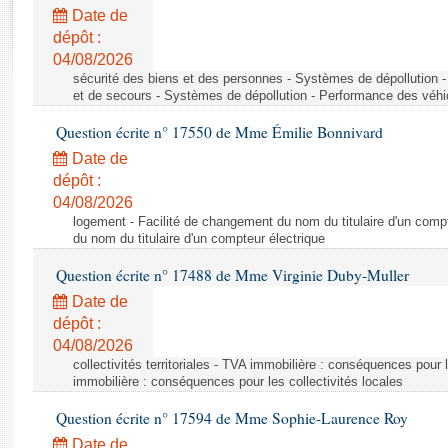
Rapports d'enquête
Date de
Rapports législatifs
dépôt :
Rapports sur l'application des lois
04/08/2026
Baromètre de l’application des lois
sécurité des biens et des personnes - Systèmes de dépollution 
et de secours - Systèmes de dépollution - Performance des véhi
Question écrite n° 17550 de Mme Émilie Bonnivard
Dossiers législatifs
Date de
Budget et sécurité sociale
dépôt :
Questions écrites et orales
04/08/2026
Comptes rendus des débats
logement - Facilité de changement du nom du titulaire d'un compt
du nom du titulaire d'un compteur électrique
Question écrite n° 17488 de Mme Virginie Duby-Muller
Date de
dépôt :
04/08/2026
collectivités territoriales - TVA immobilière : conséquences pour 
immobilière : conséquences pour les collectivités locales
Question écrite n° 17594 de Mme Sophie-Laurence Roy
Date de