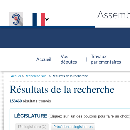
Assemb
Accèder à
la page
Vos
Travaux
Accueil
d'accueil
députés
parlementaires
Vous
Accueil
Recherche sur...
Résultats de la recherche
êtes
Résultats de la recherche
Général
ici
CONNEX
TRAVA
CONNA
DÉC
:
153460
résultats trouvés
LÉGISLATURE
(Cliquez sur l'un des boutons pour faire un choix
17e législature (X)
Précédentes législatures