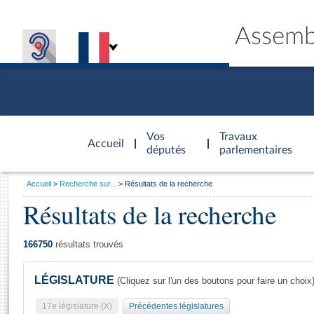
Assemb
Accèder à
la page
Vos
Travaux
Accueil
d'accueil
députés
parlementaires
Vous
Accueil
Recherche sur...
Résultats de la recherche
êtes
Résultats de la recherche
Général
ici
CONNEX
TRAVA
CONNA
DÉC
:
166750
résultats trouvés
LÉGISLATURE
(Cliquez sur l'un des boutons pour faire un choix
17e législature (X)
Précédentes législatures