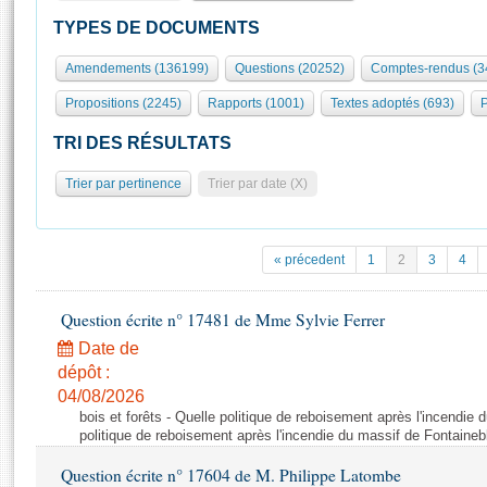
S'id
Présidence
Séance publique
Rôle et pouvoirs de l'Assemblée
Visiter l'Assemblée
TYPES DE DOCUMENTS
Fiches « Connaissance de l’Assemblée »
577 députés
Commissions et autres organes
Visite virtuelle du palais Bourbon
Amendements (136199)
Questions (20252)
Comptes-rendus (3
Organisation de l'Assemblée
Groupes politiques
Europe et International
Assister à une séance
Mot
Propositions (2245)
Rapports (1001)
Textes adoptés (693)
P
Présidence
Conférence des Présidents
Bureau
Collège des Ques
Élections législatives
Contrôle et évaluation
Accès des chercheurs à l’Assemblée
TRI DES RÉSULTATS
Congrès
Les évènements
S'inscrire
Trier par pertinence
Trier par date (X)
Pétitions
Statistiques et chiffres clés
Transparence et déontologie
Vous n'ave
Patrimoine
E
Documents de référence
« précedent
1
2
3
4
La Bibliothèque
( Constitution | Règlement de l'Assemblée ... )
Documents parlementaires
Les archives
Question écrite n° 17481 de Mme Sylvie Ferrer
Projets de loi
Contacts et plan d'accès
Date de
Propositions de loi
Histoire
Photos libres de droit
dépôt :
Amendements
Juniors
04/08/2026
Textes adoptés
bois et forêts - Quelle politique de reboisement après l'incendie
Anciennes législatures
politique de reboisement après l'incendie du massif de Fontaineb
Liens vers les sites publics
Rapports d'information
Question écrite n° 17604 de M. Philippe Latombe