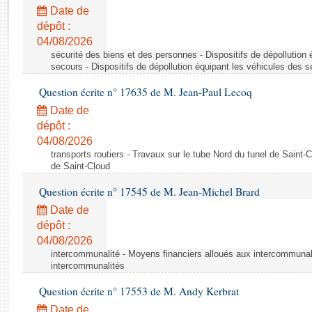
Rapports d'enquête
Date de
Rapports législatifs
dépôt :
Rapports sur l'application des lois
04/08/2026
Baromètre de l’application des lois
sécurité des biens et des personnes - Dispositifs de dépollution
secours - Dispositifs de dépollution équipant les véhicules des 
Question écrite n° 17635 de M. Jean-Paul Lecoq
Dossiers législatifs
Date de
Budget et sécurité sociale
dépôt :
Questions écrites et orales
04/08/2026
Comptes rendus des débats
transports routiers - Travaux sur le tube Nord du tunel de Saint-
de Saint-Cloud
Question écrite n° 17545 de M. Jean-Michel Brard
Date de
dépôt :
04/08/2026
intercommunalité - Moyens financiers alloués aux intercommunal
intercommunalités
Question écrite n° 17553 de M. Andy Kerbrat
Date de