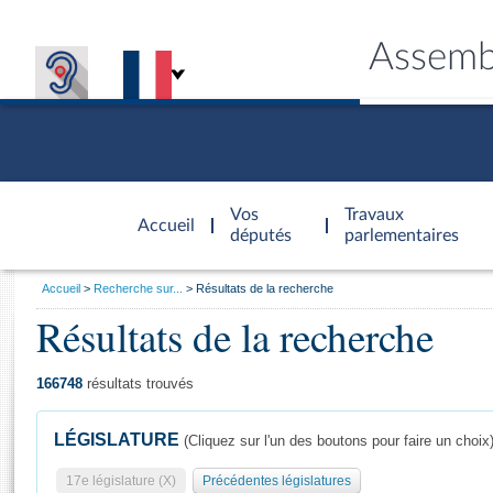
Assemb
Accèder à
la page
Vos
Travaux
Accueil
d'accueil
députés
parlementaires
Vous
Accueil
Recherche sur...
Résultats de la recherche
êtes
Résultats de la recherche
Général
ici
CONNEX
TRAVA
CONNA
DÉC
:
166748
résultats trouvés
LÉGISLATURE
(Cliquez sur l'un des boutons pour faire un choix
17e législature (X)
Précédentes législatures