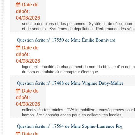
Rapports d'enquête
Date de
Rapports législatifs
dépôt :
Rapports sur l'application des lois
04/08/2026
Baromètre de l’application des lois
sécurité des biens et des personnes - Systèmes de dépollution 
et de secours - Systèmes de dépollution - Performance des véhi
Question écrite n° 17550 de Mme Émilie Bonnivard
Dossiers législatifs
Date de
Budget et sécurité sociale
dépôt :
Questions écrites et orales
04/08/2026
Comptes rendus des débats
logement - Facilité de changement du nom du titulaire d'un compt
du nom du titulaire d'un compteur électrique
Question écrite n° 17488 de Mme Virginie Duby-Muller
Date de
dépôt :
04/08/2026
collectivités territoriales - TVA immobilière : conséquences pour 
immobilière : conséquences pour les collectivités locales
Question écrite n° 17594 de Mme Sophie-Laurence Roy
Date de