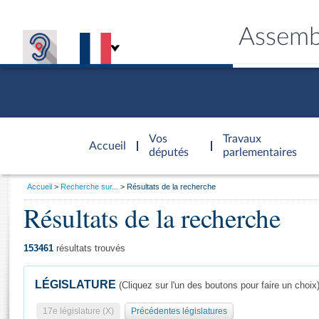
Assemb
Accèder à
la page
Vos
Travaux
Accueil
d'accueil
députés
parlementaires
Vous
Accueil
Recherche sur...
Résultats de la recherche
êtes
Résultats de la recherche
Général
ici
CONNEX
TRAVA
CONNA
DÉC
:
153461
résultats trouvés
LÉGISLATURE
(Cliquez sur l'un des boutons pour faire un choix
17e législature (X)
Précédentes législatures