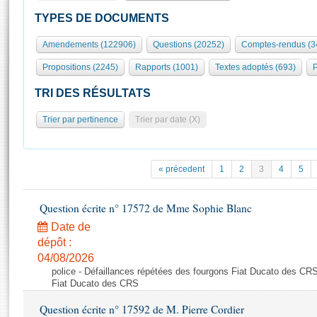
S'id
Présidence
Séance publique
Rôle et pouvoirs de l'Assemblée
Visiter l'Assemblée
TYPES DE DOCUMENTS
Fiches « Connaissance de l’Assemblée »
577 députés
Commissions et autres organes
Visite virtuelle du palais Bourbon
Amendements (122906)
Questions (20252)
Comptes-rendus (3
Organisation de l'Assemblée
Groupes politiques
Europe et International
Assister à une séance
Mot
Propositions (2245)
Rapports (1001)
Textes adoptés (693)
P
Présidence
Conférence des Présidents
Bureau
Collège des Ques
Élections législatives
Contrôle et évaluation
Accès des chercheurs à l’Assemblée
TRI DES RÉSULTATS
Congrès
Les évènements
S'inscrire
Trier par pertinence
Trier par date (X)
Pétitions
Statistiques et chiffres clés
Transparence et déontologie
Vous n'ave
Patrimoine
E
Documents de référence
« précedent
1
2
3
4
5
La Bibliothèque
( Constitution | Règlement de l'Assemblée ... )
Documents parlementaires
Les archives
Question écrite n° 17572 de Mme Sophie Blanc
Projets de loi
Contacts et plan d'accès
Date de
Propositions de loi
Histoire
Photos libres de droit
dépôt :
Amendements
Juniors
04/08/2026
Textes adoptés
police - Défaillances répétées des fourgons Fiat Ducato des CRS
Anciennes législatures
Fiat Ducato des CRS
Liens vers les sites publics
Rapports d'information
Question écrite n° 17592 de M. Pierre Cordier