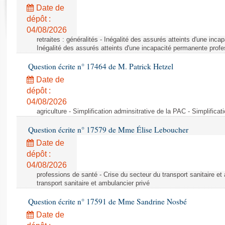
Rapports d'enquête
Date de
Rapports législatifs
dépôt :
Rapports sur l'application des lois
04/08/2026
Baromètre de l’application des lois
retraites : généralités - Inégalité des assurés atteints d'une inc
Inégalité des assurés atteints d'une incapacité permanente profe
Question écrite n° 17464 de M. Patrick Hetzel
Dossiers législatifs
Date de
Budget et sécurité sociale
dépôt :
Questions écrites et orales
04/08/2026
Comptes rendus des débats
agriculture - Simplification adminsitrative de la PAC - Simplifica
Question écrite n° 17579 de Mme Élise Leboucher
Date de
dépôt :
04/08/2026
professions de santé - Crise du secteur du transport sanitaire et
transport sanitaire et ambulancier privé
Question écrite n° 17591 de Mme Sandrine Nosbé
Date de