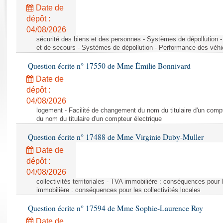
Rapports d'enquête
Date de
Rapports législatifs
dépôt :
Rapports sur l'application des lois
04/08/2026
Baromètre de l’application des lois
sécurité des biens et des personnes - Systèmes de dépollution 
et de secours - Systèmes de dépollution - Performance des véhi
Question écrite n° 17550 de Mme Émilie Bonnivard
Dossiers législatifs
Date de
Budget et sécurité sociale
dépôt :
Questions écrites et orales
04/08/2026
Comptes rendus des débats
logement - Facilité de changement du nom du titulaire d'un compt
du nom du titulaire d'un compteur électrique
Question écrite n° 17488 de Mme Virginie Duby-Muller
Date de
dépôt :
04/08/2026
collectivités territoriales - TVA immobilière : conséquences pour 
immobilière : conséquences pour les collectivités locales
Question écrite n° 17594 de Mme Sophie-Laurence Roy
Date de