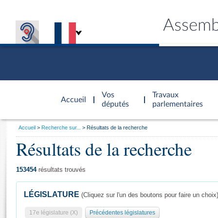
Assemb
Accèder à
la page
Vos
Travaux
Accueil
d'accueil
députés
parlementaires
Vous
Accueil
Recherche sur...
Résultats de la recherche
êtes
Résultats de la recherche
Général
ici
CONNEX
TRAVA
CONNA
DÉC
:
153454
résultats trouvés
LÉGISLATURE
(Cliquez sur l'un des boutons pour faire un choix
17e législature (X)
Précédentes législatures