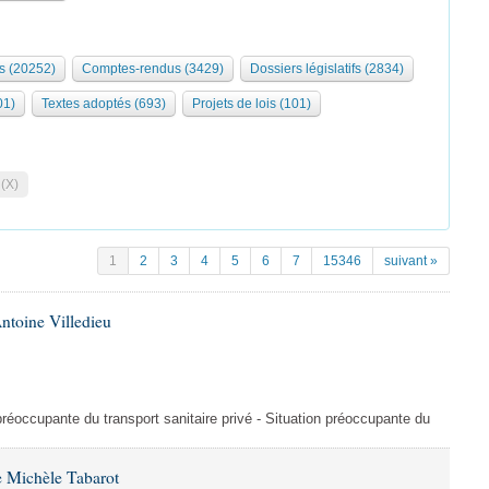
s (20252)
Comptes-rendus (3429)
Dossiers législatifs (2834)
01)
Textes adoptés (693)
Projets de lois (101)
 (X)
1
2
3
4
5
6
7
15346
suivant »
ntoine Villedieu
préoccupante du transport sanitaire privé - Situation préoccupante du
 Michèle Tabarot