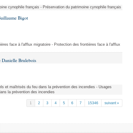
ine cynophile français - Préservation du patrimoine cynophile français
Guillaume Bigot
ères face à l'afflux migratoire - Protection des frontières face à l'afflux
 Danielle Brulebois
nels et maîtrisés du feu dans la prévention des incendies - Usages
 dans la prévention des incendies
1
2
3
4
5
6
7
15346
suivant »