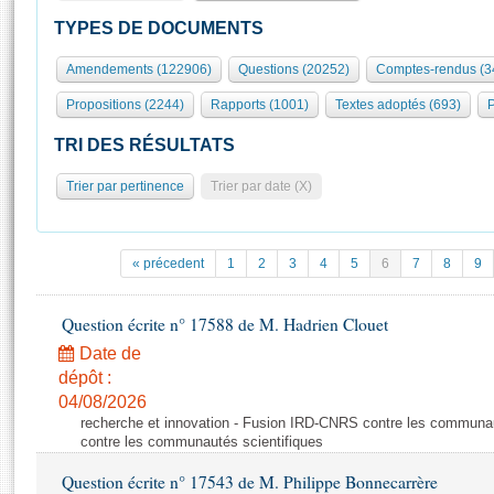
S'id
Présidence
Séance publique
Rôle et pouvoirs de l'Assemblée
Visiter l'Assemblée
TYPES DE DOCUMENTS
Fiches « Connaissance de l’Assemblée »
577 députés
Commissions et autres organes
Visite virtuelle du palais Bourbon
Amendements (122906)
Questions (20252)
Comptes-rendus (3
Organisation de l'Assemblée
Groupes politiques
Europe et International
Assister à une séance
Mot
Propositions (2244)
Rapports (1001)
Textes adoptés (693)
P
Présidence
Conférence des Présidents
Bureau
Collège des Ques
Élections législatives
Contrôle et évaluation
Accès des chercheurs à l’Assemblée
TRI DES RÉSULTATS
Congrès
Les évènements
S'inscrire
Trier par pertinence
Trier par date (X)
Pétitions
Statistiques et chiffres clés
Transparence et déontologie
Vous n'ave
Patrimoine
E
Documents de référence
« précedent
1
2
3
4
5
6
7
8
9
La Bibliothèque
( Constitution | Règlement de l'Assemblée ... )
Documents parlementaires
Les archives
Question écrite n° 17588 de M. Hadrien Clouet
Projets de loi
Contacts et plan d'accès
Date de
Propositions de loi
Histoire
Photos libres de droit
dépôt :
Amendements
Juniors
04/08/2026
Textes adoptés
recherche et innovation - Fusion IRD-CNRS contre les communa
Anciennes législatures
contre les communautés scientifiques
Liens vers les sites publics
Rapports d'information
Question écrite n° 17543 de M. Philippe Bonnecarrère