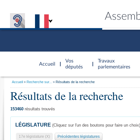
Assemb
Accèder à
la page
Vos
Travaux
Accueil
d'accueil
députés
parlementaires
Vous
Accueil
Recherche sur...
Résultats de la recherche
êtes
Résultats de la recherche
Général
ici
CONNEX
TRAVA
CONNA
DÉC
:
153460
résultats trouvés
LÉGISLATURE
(Cliquez sur l'un des boutons pour faire un choix
17e législature (X)
Précédentes législatures