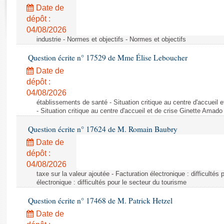
Rapports d'enquête
Date de
Rapports législatifs
dépôt :
Rapports sur l'application des lois
04/08/2026
Baromètre de l’application des lois
industrie - Normes et objectifs - Normes et objectifs
Question écrite n° 17529 de Mme Élise Leboucher
Dossiers législatifs
Date de
Budget et sécurité sociale
dépôt :
04/08/2026
Questions écrites et orales
établissements de santé - Situation critique au centre d'accuei
Comptes rendus des débats
- Situation critique au centre d'accueil et de crise Ginette Ama
Question écrite n° 17624 de M. Romain Baubry
Date de
dépôt :
04/08/2026
taxe sur la valeur ajoutée - Facturation électronique : difficultés
électronique : difficultés pour le secteur du tourisme
Question écrite n° 17468 de M. Patrick Hetzel
Date de