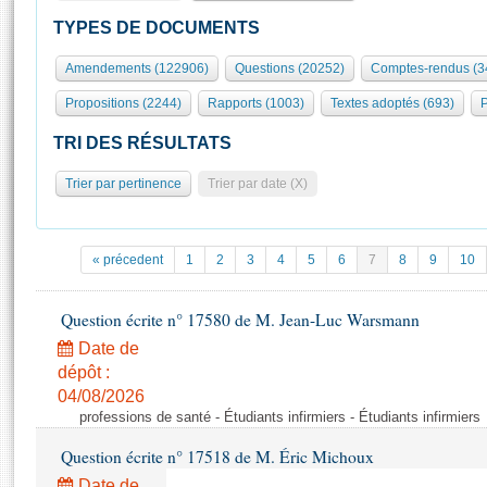
S'id
Présidence
Séance publique
Rôle et pouvoirs de l'Assemblée
Visiter l'Assemblée
TYPES DE DOCUMENTS
Fiches « Connaissance de l’Assemblée »
577 députés
Commissions et autres organes
Visite virtuelle du palais Bourbon
Amendements (122906)
Questions (20252)
Comptes-rendus (3
Organisation de l'Assemblée
Groupes politiques
Europe et International
Assister à une séance
Mot
Propositions (2244)
Rapports (1003)
Textes adoptés (693)
P
Présidence
Conférence des Présidents
Bureau
Collège des Ques
Élections législatives
Contrôle et évaluation
Accès des chercheurs à l’Assemblée
TRI DES RÉSULTATS
Congrès
Les évènements
S'inscrire
Trier par pertinence
Trier par date (X)
Pétitions
Statistiques et chiffres clés
Transparence et déontologie
Vous n'ave
Patrimoine
E
Documents de référence
« précedent
1
2
3
4
5
6
7
8
9
10
La Bibliothèque
( Constitution | Règlement de l'Assemblée ... )
Documents parlementaires
Les archives
Question écrite n° 17580 de M. Jean-Luc Warsmann
Projets de loi
Contacts et plan d'accès
Date de
Propositions de loi
Histoire
Photos libres de droit
dépôt :
Amendements
Juniors
04/08/2026
Textes adoptés
professions de santé - Étudiants infirmiers - Étudiants infirmiers
Anciennes législatures
Question écrite n° 17518 de M. Éric Michoux
Liens vers les sites publics
Rapports d'information
Date de