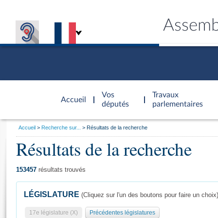
Assemb
Accèder à
la page
Vos
Travaux
Accueil
d'accueil
députés
parlementaires
Vous
Accueil
Recherche sur...
Résultats de la recherche
êtes
Résultats de la recherche
Général
ici
CONNEX
TRAVA
CONNA
DÉC
:
153457
résultats trouvés
LÉGISLATURE
(Cliquez sur l'un des boutons pour faire un choix
17e législature (X)
Précédentes législatures