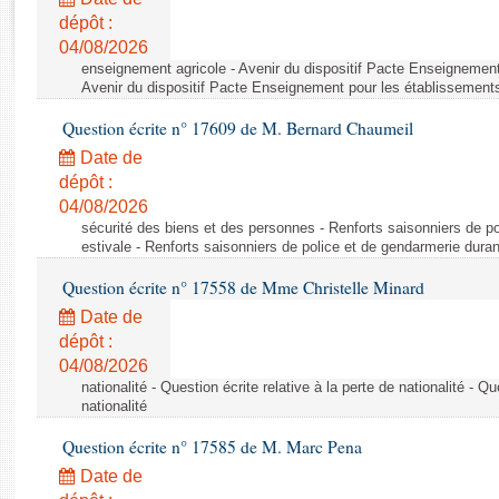
Rapports d'enquête
dépôt :
Rapports législatifs
04/08/2026
Rapports sur l'application des lois
enseignement agricole - Avenir du dispositif Pacte Enseignement
Baromètre de l’application des lois
Avenir du dispositif Pacte Enseignement pour les établissements
Question écrite n° 17609 de M. Bernard Chaumeil
Dossiers législatifs
Date de
Budget et sécurité sociale
dépôt :
04/08/2026
Questions écrites et orales
sécurité des biens et des personnes - Renforts saisonniers de po
Comptes rendus des débats
estivale - Renforts saisonniers de police et de gendarmerie duran
Question écrite n° 17558 de Mme Christelle Minard
Date de
dépôt :
04/08/2026
nationalité - Question écrite relative à la perte de nationalité - Qu
nationalité
Question écrite n° 17585 de M. Marc Pena
Date de