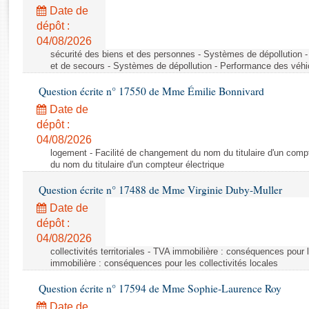
Rapports d'enquête
Date de
Rapports législatifs
dépôt :
Rapports sur l'application des lois
04/08/2026
Baromètre de l’application des lois
sécurité des biens et des personnes - Systèmes de dépollution 
et de secours - Systèmes de dépollution - Performance des véhi
Question écrite n° 17550 de Mme Émilie Bonnivard
Dossiers législatifs
Date de
Budget et sécurité sociale
dépôt :
Questions écrites et orales
04/08/2026
Comptes rendus des débats
logement - Facilité de changement du nom du titulaire d'un compt
du nom du titulaire d'un compteur électrique
Question écrite n° 17488 de Mme Virginie Duby-Muller
Date de
dépôt :
04/08/2026
collectivités territoriales - TVA immobilière : conséquences pour 
immobilière : conséquences pour les collectivités locales
Question écrite n° 17594 de Mme Sophie-Laurence Roy
Date de