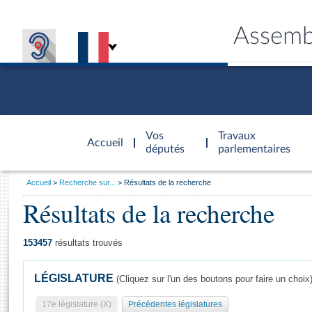
Assemb
Accèder à
la page
Vos
Travaux
Accueil
d'accueil
députés
parlementaires
Vous
Accueil
Recherche sur...
Résultats de la recherche
êtes
Résultats de la recherche
Général
ici
CONNEX
TRAVA
CONNA
DÉC
:
153457
résultats trouvés
LÉGISLATURE
(Cliquez sur l'un des boutons pour faire un choix
17e législature (X)
Précédentes législatures