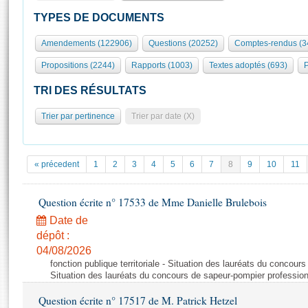
S'id
Présidence
Séance publique
Rôle et pouvoirs de l'Assemblée
Visiter l'Assemblée
TYPES DE DOCUMENTS
Fiches « Connaissance de l’Assemblée »
577 députés
Commissions et autres organes
Visite virtuelle du palais Bourbon
Amendements (122906)
Questions (20252)
Comptes-rendus (3
Organisation de l'Assemblée
Groupes politiques
Europe et International
Assister à une séance
Mot
Propositions (2244)
Rapports (1003)
Textes adoptés (693)
P
Présidence
Conférence des Présidents
Bureau
Collège des Ques
Élections législatives
Contrôle et évaluation
Accès des chercheurs à l’Assemblée
TRI DES RÉSULTATS
Congrès
Les évènements
S'inscrire
Trier par pertinence
Trier par date (X)
Pétitions
Statistiques et chiffres clés
Transparence et déontologie
Vous n'ave
Patrimoine
E
Documents de référence
« précedent
1
2
3
4
5
6
7
8
9
10
11
La Bibliothèque
( Constitution | Règlement de l'Assemblée ... )
Documents parlementaires
Les archives
Question écrite n° 17533 de Mme Danielle Brulebois
Projets de loi
Contacts et plan d'accès
Date de
Propositions de loi
Histoire
Photos libres de droit
dépôt :
Amendements
Juniors
04/08/2026
Textes adoptés
fonction publique territoriale - Situation des lauréats du concour
Anciennes législatures
Situation des lauréats du concours de sapeur-pompier professio
Liens vers les sites publics
Rapports d'information
Question écrite n° 17517 de M. Patrick Hetzel