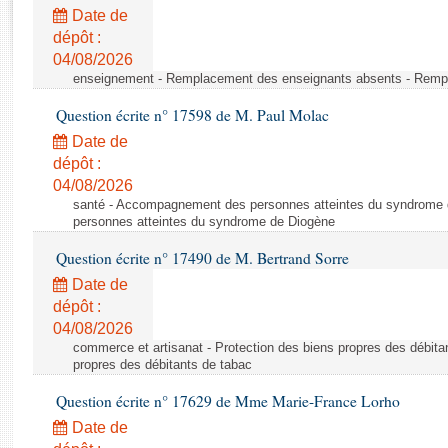
Rapports d'enquête
Date de
Rapports législatifs
dépôt :
Rapports sur l'application des lois
04/08/2026
Baromètre de l’application des lois
enseignement - Remplacement des enseignants absents - Remp
Question écrite n° 17598 de M. Paul Molac
Dossiers législatifs
Date de
Budget et sécurité sociale
dépôt :
04/08/2026
Questions écrites et orales
santé - Accompagnement des personnes atteintes du syndrome
Comptes rendus des débats
personnes atteintes du syndrome de Diogène
Question écrite n° 17490 de M. Bertrand Sorre
Date de
dépôt :
04/08/2026
commerce et artisanat - Protection des biens propres des débita
propres des débitants de tabac
Question écrite n° 17629 de Mme Marie-France Lorho
Date de