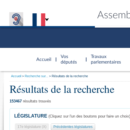
Assemb
Accèder à
la page
Vos
Travaux
Accueil
d'accueil
députés
parlementaires
Vous
Accueil
Recherche sur...
Résultats de la recherche
êtes
Résultats de la recherche
Général
ici
CONNEX
TRAVA
CONNA
DÉC
:
153467
résultats trouvés
LÉGISLATURE
(Cliquez sur l'un des boutons pour faire un choix
17e législature (X)
Précédentes législatures