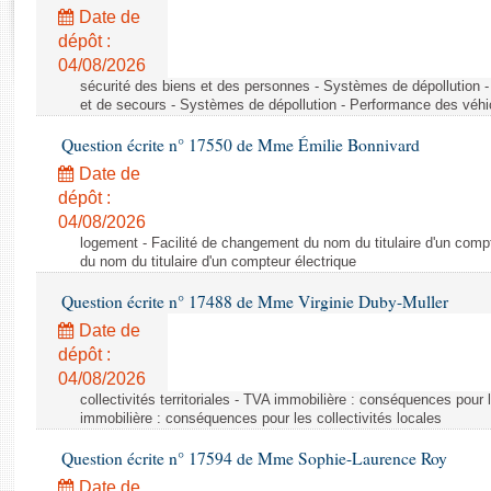
Rapports d'enquête
Date de
Rapports législatifs
dépôt :
Rapports sur l'application des lois
04/08/2026
Baromètre de l’application des lois
sécurité des biens et des personnes - Systèmes de dépollution 
et de secours - Systèmes de dépollution - Performance des véhi
Question écrite n° 17550 de Mme Émilie Bonnivard
Dossiers législatifs
Date de
Budget et sécurité sociale
dépôt :
Questions écrites et orales
04/08/2026
Comptes rendus des débats
logement - Facilité de changement du nom du titulaire d'un compt
du nom du titulaire d'un compteur électrique
Question écrite n° 17488 de Mme Virginie Duby-Muller
Date de
dépôt :
04/08/2026
collectivités territoriales - TVA immobilière : conséquences pour 
immobilière : conséquences pour les collectivités locales
Question écrite n° 17594 de Mme Sophie-Laurence Roy
Date de