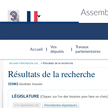
Assemb
Accèder à
la page
Vos
Travaux
Accueil
d'accueil
députés
parlementaires
Vous
Accueil
Recherche sur...
Résultats de la recherche
êtes
Résultats de la recherche
Général
ici
CONNEX
TRAVA
CONNA
DÉC
:
153463
résultats trouvés
LÉGISLATURE
(Cliquez sur l'un des boutons pour faire un choix
17e législature (X)
Précédentes législatures