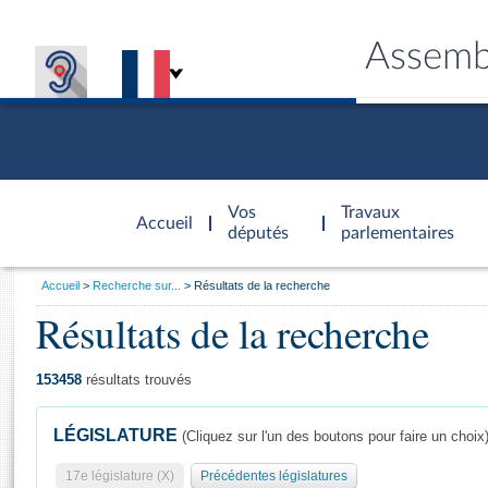
Assemb
Accèder à
la page
Vos
Travaux
Accueil
d'accueil
députés
parlementaires
Vous
Accueil
Recherche sur...
Résultats de la recherche
êtes
Résultats de la recherche
Général
ici
CONNEX
TRAVA
CONNA
DÉC
:
153458
résultats trouvés
LÉGISLATURE
(Cliquez sur l'un des boutons pour faire un choix
17e législature (X)
Précédentes législatures