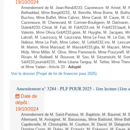
19/10/2024
Amendement de M. Jean-Ren&#233; Cazeneuve, M. Amiel, M. Att
Belhaddad, Mme Berg&#233;, M. Berville, Mme Borne, M. Botho
Buchou, Mme Buffet, Mme Calvez, Mme Caroit, M. Caure, M. C
Cazeneuve, M. Chenevard, M. Cormier-Bouligeon, M. Darmanin
Dubr&#233;-Chirat, M. Fait, M. Fi&#233;vet, M. Fr&#233;bault, M
Valente, Mme Olivia Gr&#233;goire, M. Huyghe, M. Jacques, M
Lakrafi, M. Laussucq, M. Lauzzana, Mme Le Feur, M. Le Gac,
Nabour, Mme Le Peih, Mme Lebec, M. Lef&#232;vre, M. Lescure,
M. Marion, Mme Marsaud, M. Mass&#233;glia, M. Mazars, Mme 
Midy, Mme Miller, M. Olive, Mme Panonacle, Mme Pouzyreff, M
Rixain, M. Rodwell, M. Rousset, M. Seo, M. Sitzenstuhl, M. Sor
S&#233;journ&#233;, Mme Liliana Tanguy, M. Terlier, Mme Thev
et Mme Yadan - Article 33 -
Adopté
Voir le dossier (Projet de loi de finances pour 2025)
Amendement n° 3284 - PLF POUR 2025 - 1ère lecture (1ère as
Date de
dépôt :
19/10/2024
Amendement de M. Saint-Pasteur, M. Baptiste, M. Baumel, M. 
Allemand, M. Aviragnet, M. Barusseau, Mme Battistel, Mme Bel
Capdevielle, M. Christophle, M. Courbon, M. David, M. Delapor
Dombre Coste, M. Dufau, M. Echaniz, M. Eskenazi, M. Faure,