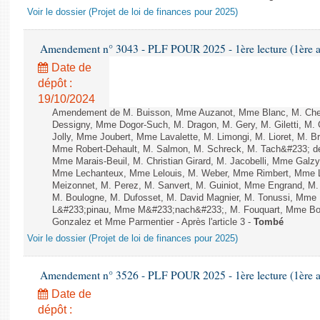
Voir le dossier (Projet de loi de finances pour 2025)
Amendement n° 3043 - PLF POUR 2025 - 1ère lecture (1ère as
Date de
dépôt :
19/10/2024
Amendement de M. Buisson, Mme Auzanot, Mme Blanc, M. Che
Dessigny, Mme Dogor-Such, M. Dragon, M. Gery, M. Giletti, M.
Jolly, Mme Joubert, Mme Lavalette, M. Limongi, M. Lioret, M. 
Mme Robert-Dehault, M. Salmon, M. Schreck, M. Tach&#233; de l
Mme Marais-Beuil, M. Christian Girard, M. Jacobelli, Mme Galzy
Mme Lechanteux, Mme Lelouis, M. Weber, Mme Rimbert, Mme Lor
Meizonnet, M. Perez, M. Sanvert, M. Guiniot, Mme Engrand, M. 
M. Boulogne, M. Dufosset, M. David Magnier, M. Tonussi, Mme
L&#233;pinau, Mme M&#233;nach&#233;, M. Fouquart, Mme Bo
Gonzalez et Mme Parmentier - Après l'article 3 -
Tombé
Voir le dossier (Projet de loi de finances pour 2025)
Amendement n° 3526 - PLF POUR 2025 - 1ère lecture (1ère as
Date de
dépôt :