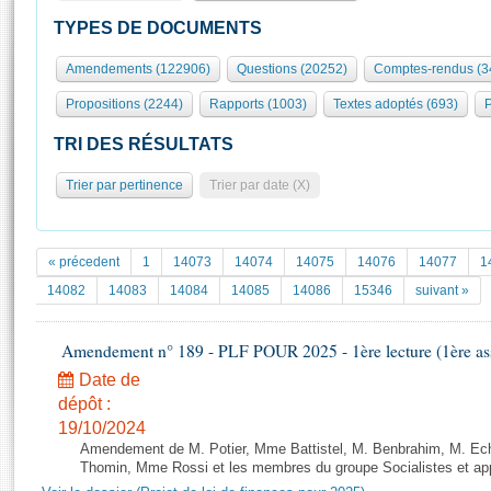
S'id
Présidence
Séance publique
Rôle et pouvoirs de l'Assemblée
Visiter l'Assemblée
TYPES DE DOCUMENTS
Fiches « Connaissance de l’Assemblée »
577 députés
Commissions et autres organes
Visite virtuelle du palais Bourbon
Amendements (122906)
Questions (20252)
Comptes-rendus (3
Organisation de l'Assemblée
Groupes politiques
Europe et International
Assister à une séance
Mot
Propositions (2244)
Rapports (1003)
Textes adoptés (693)
P
Présidence
Conférence des Présidents
Bureau
Collège des Ques
Élections législatives
Contrôle et évaluation
Accès des chercheurs à l’Assemblée
TRI DES RÉSULTATS
Congrès
Les évènements
S'inscrire
Trier par pertinence
Trier par date (X)
Pétitions
Statistiques et chiffres clés
Transparence et déontologie
Vous n'ave
Patrimoine
E
Documents de référence
« précedent
1
14073
14074
14075
14076
14077
1
La Bibliothèque
( Constitution | Règlement de l'Assemblée ... )
Documents parlementaires
14082
14083
14084
14085
14086
15346
suivant »
Les archives
Projets de loi
Contacts et plan d'accès
Amendement n° 189 - PLF POUR 2025 - 1ère lecture (1ère ass
Propositions de loi
Histoire
Photos libres de droit
Amendements
Date de
Juniors
dépôt :
Textes adoptés
Anciennes législatures
19/10/2024
Amendement de M. Potier, Mme Battistel, M. Benbrahim, M. Echa
Liens vers les sites publics
Rapports d'information
Thomin, Mme Rossi et les membres du groupe Socialistes et app