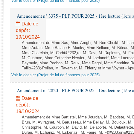
Voir le dossier (Projet de loi de finances pour 2025)
Rapports d'enquête
Rapports législatifs
Amendement n° 3375 - PLF POUR 2025 - 1ère lecture (1ère as
Rapports sur l'application des lois
Date de
Baromètre de l’application des lois
dépôt :
19/10/2024
Dossiers législatifs
Amendement de Mme Sas, Mme Arrighi, M. Ben Cheikh, M. Laha
Mme Autain, Mme Balage El Mariky, Mme Belluco, M. Biteau, M.
Budget et sécurité sociale
Mme Chatelain, M. Corbi&#232;re, M. Davi, M. Duplessy, M. Fou
Questions écrites et orales
M. Gustave, Mme Catherine Hervieu, M. Iordanoff, Mme Laern
Comptes rendus des débats
Peytavie, Mme Pochon, M. Raux, Mme Regol, Mme Sandrine Ro
Taill&#233;-Polian, M. Tavernier, M. Thierry et Mme Voynet - Aprè
Voir le dossier (Projet de loi de finances pour 2025)
Amendement n° 2820 - PLF POUR 2025 - 1ère lecture (1ère as
Date de
dépôt :
19/10/2024
Amendement de Mme Battistel, Mme Jourdan, M. Baptiste, M. B
Brun, M. Aviragnet, M. Barusseau, Mme Bellay, M. Bouloux, M. 
Christophle, M. Courbon, M. David, M. Delaporte, M. Delautre
Dufau, M. Echaniz, M. Eskenazi, M. Faure, M. F&#233;gn&#233