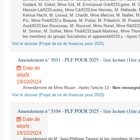
Godard, M. Gokel, Mme Got, M. Emmanuel Gr&#233;goire, M. 
Herouin-L&#233;autey, Mme C&#233;line Hervieu, M. Hollande
Keloua Hachi, M. Leseul, M. Lhardit, Mme Mercier, M. Naillet,
Pic, Mme Pir&#232;s Beaune, M. Potier, M. Pribetich, M. Pro
Aur&#233;lien Rousseau, M. Roussel, Mme Runel, Mme R&#233;
M. Simion, M. Sother, Mme Thi&#233;bault-Martinez, Mme Thomin
les membres du groupe Socialistes et apparent&#233;s - Après l'
Voir le dossier (Projet de loi de finances pour 2025)
Amendement n° 3031 - PLF POUR 2025 - 1ère lecture (1ère as
Date de
dépôt :
19/10/2024
Amendement de Mme Rixain - Après l'article 13 -
Non renseign
Voir le dossier (Projet de loi de finances pour 2025)
Amendement n° 3104 - PLF POUR 2025 - 1ère lecture (1ère as
Date de
dépôt :
19/10/2024
Amendement de M. Jean-Philippe Tanguy et les membres du gro