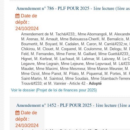
Amendement n° 786 - PLF POUR 2025 - 1ère lecture (1ère ass
Date de
dépôt :
24/10/2024
Amendement de M. Tach&#233;, Mme Abomangoli, M. Alexandr
M. Arenas, M. Arnault, Mme Belouassa-Cherifi, M. Bernalicis, 
Boumertit, M. Boyard, M. Cadalen, M. Caron, M. Carri&#232;re
Chikirou, M. Clouet, M. Coquerel, M. Coulomme, M. Delogu, M
Feld, M. Fernandes, Mme Ferrer, M. Gaillard, Mme Guett&#23
Hignet, M. Kerbrat, M. Lachaud, M. Lahmar, M. Laisney, M. Le 
Legavre, Mme Legrain, Mme Lejeune, Mme Lepvraud, M. L&#233
Maudet, Mme Maximi, Mme Mesmeur, Mme Manon Meunier, M. 
Mme Oziol, Mme Panot, M. Pilato, M. Piquemal, M. Portes, M
Saint-Martin, M. Saintoul, Mme Soudais, Mme Stambach-Terren
Trouv&#233; et M. Vannier - Article 42 -
Adopté
Voir le dossier (Projet de loi de finances pour 2025)
Amendement n° 1452 - PLF POUR 2025 - 1ère lecture (1ère as
Date de
dépôt :
24/10/2024