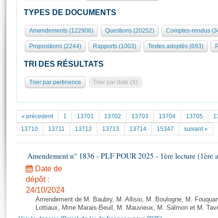
S'id
Présidence
Séance publique
Rôle et pouvoirs de l'Assemblée
Visiter l'Assemblée
TYPES DE DOCUMENTS
Fiches « Connaissance de l’Assemblée »
577 députés
Commissions et autres organes
Visite virtuelle du palais Bourbon
Amendements (122906)
Questions (20252)
Comptes-rendus (3
Organisation de l'Assemblée
Groupes politiques
Europe et International
Assister à une séance
Mot
Propositions (2244)
Rapports (1003)
Textes adoptés (693)
P
Présidence
Conférence des Présidents
Bureau
Collège des Ques
Élections législatives
Contrôle et évaluation
Accès des chercheurs à l’Assemblée
TRI DES RÉSULTATS
Congrès
Les évènements
S'inscrire
Trier par pertinence
Trier par date (X)
Pétitions
Statistiques et chiffres clés
Transparence et déontologie
Vous n'ave
Patrimoine
E
Documents de référence
« précedent
1
13701
13702
13703
13704
13705
1
La Bibliothèque
( Constitution | Règlement de l'Assemblée ... )
Documents parlementaires
13710
13711
13712
13713
13714
15347
suivant »
Les archives
Projets de loi
Contacts et plan d'accès
Amendement n° 1836 - PLF POUR 2025 - 1ère lecture (1ère as
Propositions de loi
Histoire
Photos libres de droit
Amendements
Date de
Juniors
dépôt :
Textes adoptés
Anciennes législatures
24/10/2024
Amendement de M. Baubry, M. Allisio, M. Boulogne, M. Fouquart
Liens vers les sites publics
Rapports d'information
Lottiaux, Mme Marais-Beuil, M. Mauvieux, M. Salmon et M. Taver