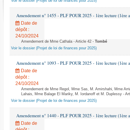
Voir le dossier (Projet de loi de finances pour 2025)
Rapports d'enquête
Rapports législatifs
Amendement n° 1455 - PLF POUR 2025 - 1ère lecture (1ère as
Rapports sur l'application des lois
Date de
Baromètre de l’application des lois
dépôt :
24/10/2024
Dossiers législatifs
Amendement de Mme Cathala - Article 42 -
Tombé
Budget et sécurité sociale
Voir le dossier (Projet de loi de finances pour 2025)
Questions écrites et orales
Comptes rendus des débats
Amendement n° 1093 - PLF POUR 2025 - 1ère lecture (1ère as
Date de
dépôt :
24/10/2024
Amendement de Mme Regol, Mme Sas, M. Amirshahi, Mme Arrig
Lahais, Mme Balage El Mariky, M. Iordanoff et M. Duplessy - Art
Voir le dossier (Projet de loi de finances pour 2025)
Amendement n° 1440 - PLF POUR 2025 - 1ère lecture (1ère as
Date de
dépôt :