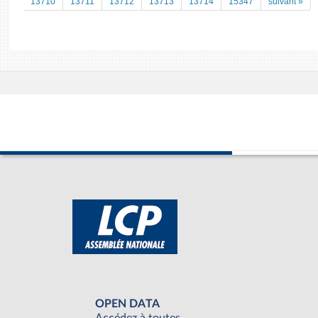
13710
13711
13712
13713
13714
15347
suivant »
OPEN DATA