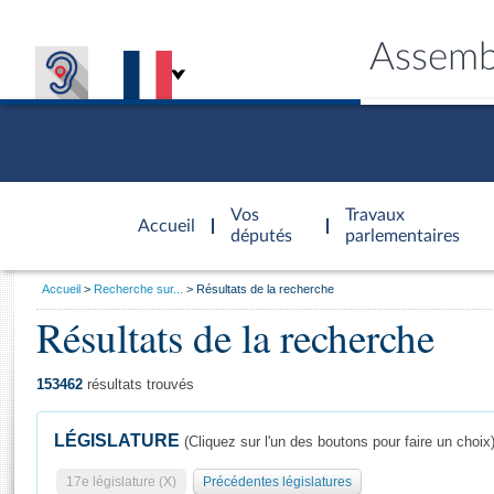
Assemb
Accèder à
la page
Vos
Travaux
Accueil
d'accueil
députés
parlementaires
Vous
Accueil
Recherche sur...
Résultats de la recherche
êtes
Résultats de la recherche
Général
ici
CONNEX
TRAVA
CONNA
DÉC
:
153462
résultats trouvés
LÉGISLATURE
(Cliquez sur l'un des boutons pour faire un choix
17e législature (X)
Précédentes législatures