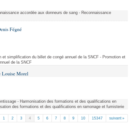
nnaissance accordée aux donneurs de sang - Reconnaissance
Denis Fégné
on et simplification du billet de congé annuel de la SNCF - Promotion et
 annuel de la SNCF
e Louise Morel
entissage - Harmonisation des formations et des qualifications en
sation des formations et des qualifications en ramonage et fumisterie
1
2
3
4
5
6
7
8
9
10
15347
suivant »