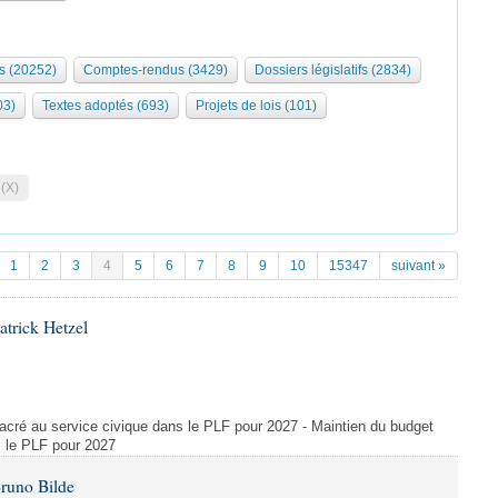
s (20252)
Comptes-rendus (3429)
Dossiers législatifs (2834)
03)
Textes adoptés (693)
Projets de lois (101)
 (X)
1
2
3
4
5
6
7
8
9
10
15347
suivant »
atrick Hetzel
acré au service civique dans le PLF pour 2027 - Maintien du budget
s le PLF pour 2027
Bruno Bilde