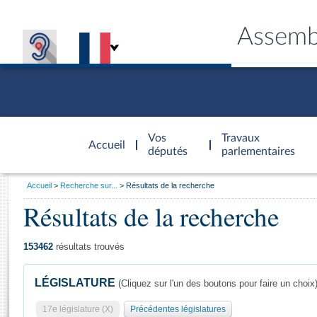
Assemb
Accèder à
la page
Vos
Travaux
Accueil
d'accueil
députés
parlementaires
Vous
Accueil
Recherche sur...
Résultats de la recherche
êtes
Résultats de la recherche
Général
ici
CONNEX
TRAVA
CONNA
DÉC
:
153462
résultats trouvés
LÉGISLATURE
(Cliquez sur l'un des boutons pour faire un choix
17e législature (X)
Précédentes législatures