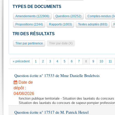
S'id
Présidence
Séance publique
Rôle et pouvoirs de l'Assemblée
Visiter l'Assemblée
TYPES DE DOCUMENTS
Fiches « Connaissance de l’Assemblée »
577 députés
Commissions et autres organes
Visite virtuelle du palais Bourbon
Amendements (122906)
Questions (20252)
Comptes-rendus (3
Organisation de l'Assemblée
Groupes politiques
Europe et International
Assister à une séance
Mot
Propositions (2244)
Rapports (1003)
Textes adoptés (693)
P
Présidence
Conférence des Présidents
Bureau
Collège des Ques
Élections législatives
Contrôle et évaluation
Accès des chercheurs à l’Assemblée
TRI DES RÉSULTATS
Congrès
Les évènements
S'inscrire
Trier par pertinence
Trier par date (X)
Pétitions
Statistiques et chiffres clés
Transparence et déontologie
Vous n'ave
Patrimoine
E
Documents de référence
« précedent
1
2
3
4
5
6
7
8
9
10
11
La Bibliothèque
( Constitution | Règlement de l'Assemblée ... )
Documents parlementaires
Les archives
Question écrite n° 17533 de Mme Danielle Brulebois
Projets de loi
Contacts et plan d'accès
Date de
Propositions de loi
Histoire
Photos libres de droit
dépôt :
Amendements
Juniors
04/08/2026
Textes adoptés
fonction publique territoriale - Situation des lauréats du concour
Anciennes législatures
Situation des lauréats du concours de sapeur-pompier professio
Liens vers les sites publics
Rapports d'information
Question écrite n° 17517 de M. Patrick Hetzel