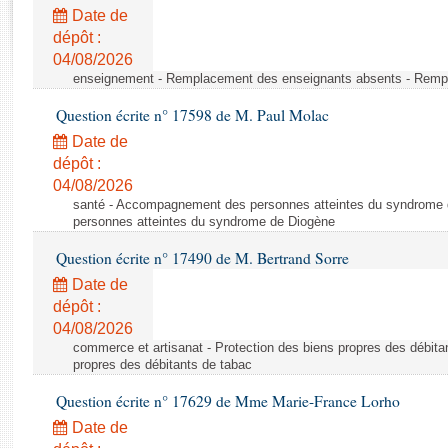
Rapports d'enquête
Date de
Rapports législatifs
dépôt :
Rapports sur l'application des lois
04/08/2026
Baromètre de l’application des lois
enseignement - Remplacement des enseignants absents - Remp
Question écrite n° 17598 de M. Paul Molac
Dossiers législatifs
Date de
Budget et sécurité sociale
dépôt :
04/08/2026
Questions écrites et orales
santé - Accompagnement des personnes atteintes du syndrome
Comptes rendus des débats
personnes atteintes du syndrome de Diogène
Question écrite n° 17490 de M. Bertrand Sorre
Date de
dépôt :
04/08/2026
commerce et artisanat - Protection des biens propres des débita
propres des débitants de tabac
Question écrite n° 17629 de Mme Marie-France Lorho
Date de